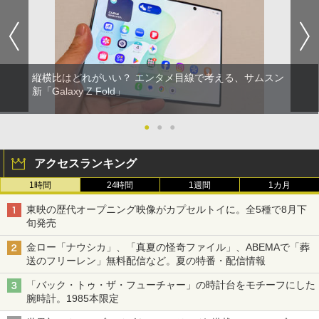
縦横比はどれがいい？ エンタメ目線で考える、サムスン
新「Galaxy Z Fold」
●
●
●
アクセスランキング
1時間
24時間
1週間
1カ月
東映の歴代オープニング映像がカプセルトイに。全5種で8月下
旬発売
金ロー「ナウシカ」、「真夏の怪奇ファイル」、ABEMAで「葬
送のフリーレン」無料配信など。夏の特番・配信情報
「バック・トゥ・ザ・フューチャー」の時計台をモチーフにした
腕時計。1985本限定