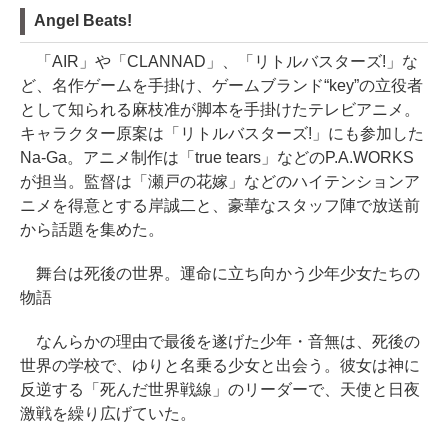
Angel Beats!
「AIR」や「CLANNAD」、「リトルバスターズ!」な
ど、名作ゲームを手掛け、ゲームブランド“key”の立役者
として知られる麻枝准が脚本を手掛けたテレビアニメ。
キャラクター原案は「リトルバスターズ!」にも参加した
Na-Ga。アニメ制作は「true tears」などのP.A.WORKS
が担当。監督は「瀬戸の花嫁」などのハイテンションア
ニメを得意とする岸誠二と、豪華なスタッフ陣で放送前
から話題を集めた。
舞台は死後の世界。運命に立ち向かう少年少女たちの
物語
なんらかの理由で最後を遂げた少年・音無は、死後の
世界の学校で、ゆりと名乗る少女と出会う。彼女は神に
反逆する「死んだ世界戦線」のリーダーで、天使と日夜
激戦を繰り広げていた。