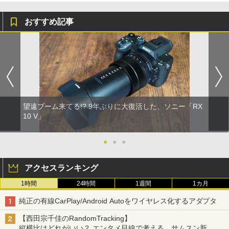
おすすめ記事
望遠ブーム来てる!? 9年ぶりに大復活した、ソニー「RX
10 V」
●
●
●
アクセスランキング
1時間
24時間
1週間
1カ月
純正の有線CarPlay/Android Autoをワイヤレス化するアダプタ
【西田宗千佳のRandomTracking】
縦横比はどれがいい？ エンタメ目線で考える、サムスン新