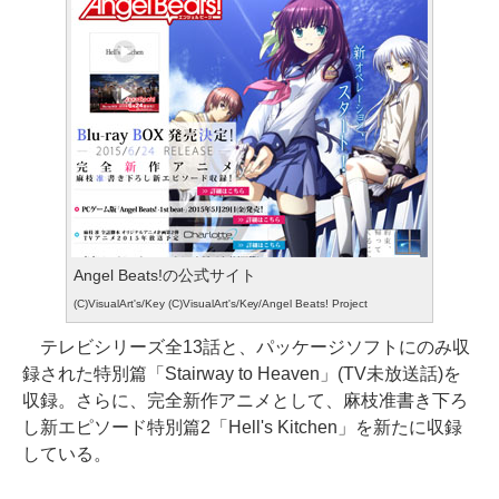
Angel Beats!の公式サイト
(C)VisualArt's/Key (C)VisualArt's/Key/Angel Beats! Project
テレビシリーズ全13話と、パッケージソフトにのみ収
録された特別篇「Stairway to Heaven」(TV未放送話)を
収録。さらに、完全新作アニメとして、麻枝准書き下ろ
し新エピソード特別篇2「Hell's Kitchen」を新たに収録
している。