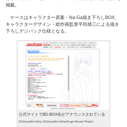
掲載。
ケースはキャラクター原案・Na-Ga描き下ろしBOX。
キャラクターデザイン・総作画監督平田雄三による描き
下ろしデジパック仕様となる。
公式サイトでBD-BOX化がアナウンスされている
(C)VisualArt's/Key (C)VisualArt's/Key/Angel Beats! Project