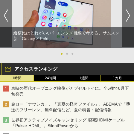
縦横比はどれがいい？ エンタメ目線で考える、サムスン
新「Galaxy Z Fold」
●
●
●
アクセスランキング
1時間
24時間
1週間
1カ月
東映の歴代オープニング映像がカプセルトイに。全5種で8月下
旬発売
金ロー「ナウシカ」、「真夏の怪奇ファイル」、ABEMAで「葬
送のフリーレン」無料配信など。夏の特番・配信情報
世界初アクティブノイズキャンセリングII搭載HDMIケーブル
「Pulsar HDMI」。SilentPowerから