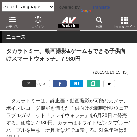
Powered by
Translate
AV Watch
製品
スマホアクセサリ
カテゴリ
ログイン
検索
Impressサイト
ニュース
タカラトミー、動画撮影&ゲームもできる子供向
けスマートウォッチ。7,980円
（2015/3/13 15:43）
リスト
タカラトミーは、静止画・動画撮影が可能なカメラ、
ボイスレコーダ機能も備えた子供向けの腕時計型ウェア
ラブルガジェット「プレイウォッチ」を6月20日に発売
する。価格は7,980円。カラーはホワイト/ピンク/ブルー/
パープルを用意。玩具店などで販売する。対象年齢は6