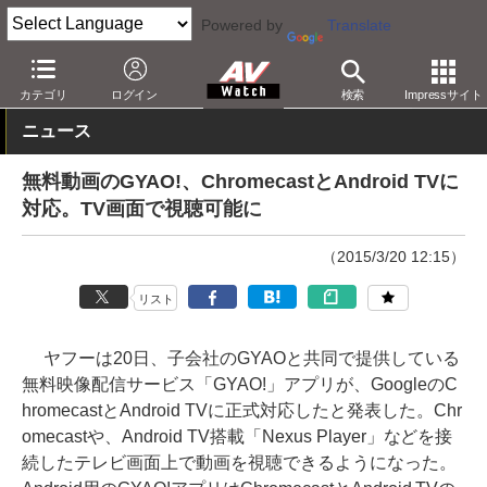
Powered by
Translate
AV Watch
コンテンツ・サービス
映像配信
GYAO!
カテゴリ
ログイン
検索
Impressサイト
ニュース
無料動画のGYAO!、ChromecastとAndroid TVに
対応。TV画面で視聴可能に
（2015/3/20 12:15）
リスト
ヤフーは20日、子会社のGYAOと共同で提供している
無料映像配信サービス「GYAO!」アプリが、GoogleのC
hromecastとAndroid TVに正式対応したと発表した。Chr
omecastや、Android TV搭載「Nexus Player」などを接
続したテレビ画面上で動画を視聴できるようになった。