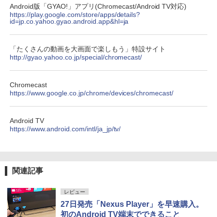
Android版「GYAO!」アプリ(Chromecast/Android TV対応)
https://play.google.com/store/apps/details?
id=jp.co.yahoo.gyao.android.app&hl=ja
「たくさんの動画を大画面で楽しもう」特設サイト
http://gyao.yahoo.co.jp/special/chromecast/
Chromecast
https://www.google.co.jp/chrome/devices/chromecast/
Android TV
https://www.android.com/intl/ja_jp/tv/
関連記事
レビュー
27日発売「Nexus Player」を早速購入。
初のAndroid TV端末でできること