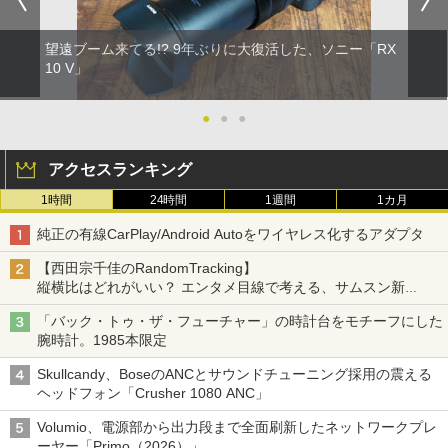
望遠ブーム来てる!? 9年ぶりに大復活した、ソニー「RX
10 V」
●
●
●
アクセスランキング
1時間
24時間
1週間
1カ月
純正の有線CarPlay/Android Autoをワイヤレス化するアダプタ
【西田宗千佳のRandomTracking】
縦横比はどれがいい？ エンタメ目線で考える、サムスン新
「Galaxy Z Fold」
「バック・トゥ・ザ・フューチャー」の時計台をモチーフにした
腕時計。1985本限定
Skullcandy、BoseのANCとサウンドチューニング採用の震える
ヘッドフォン「Crusher 1080 ANC」
Volumio、電源部から出力段まで全面刷新したネットワークプレ
ーヤー「Primo（2026）」