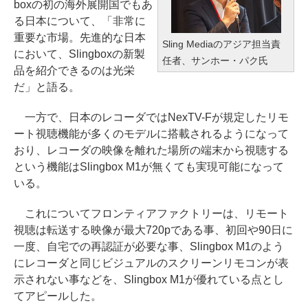
boxの初の海外展開国でもあ
る日本について、「非常に
重要な市場。先進的な日本
Sling Mediaのアジア担当責
において、Slingboxの新製
任者、サンホー・パク氏
品を紹介できるのは光栄
だ」と語る。
一方で、日本のレコーダではNexTV-Fが規定したリモ
ート視聴機能が多くのモデルに搭載されるようになって
おり、レコーダの映像を離れた場所の端末から視聴する
という機能はSlingbox M1が無くても実現可能になって
いる。
これについてフロンティアファクトリーは、リモート
視聴は転送する映像が最大720pである事、初回や90日に
一度、自宅での再認証が必要な事、Slingbox M1のよう
にレコーダと同じビジュアルのスクリーンリモコンが表
示されない事などを、Slingbox M1が優れている点とし
てアピールした。