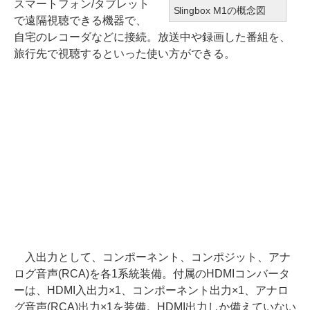
スマートフォン/タブレット
Slingbox M1の概念図
で遠隔視聴できる機器で、
自宅のレコーダなどに接続。放送中や録画した番組を、
旅行先で視聴するといった使い方ができる。
入出力として、コンポーネント、コンポジット、アナ
ログ音声(RCA)を各1系統装備。付属のHDMIコンバータ
ーは、HDMI入出力×1、コンポーネント出力×1、アナロ
グ音声(RCA)出力×1を装備。HDMI出力しか備えていない