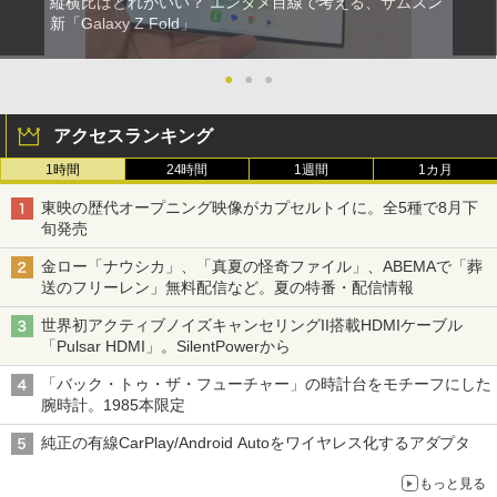
縦横比はどれがいい？ エンタメ目線で考える、サムスン
新「Galaxy Z Fold」
●
●
●
アクセスランキング
1時間
24時間
1週間
1カ月
東映の歴代オープニング映像がカプセルトイに。全5種で8月下
旬発売
金ロー「ナウシカ」、「真夏の怪奇ファイル」、ABEMAで「葬
送のフリーレン」無料配信など。夏の特番・配信情報
世界初アクティブノイズキャンセリングII搭載HDMIケーブル
「Pulsar HDMI」。SilentPowerから
「バック・トゥ・ザ・フューチャー」の時計台をモチーフにした
腕時計。1985本限定
純正の有線CarPlay/Android Autoをワイヤレス化するアダプタ
もっと見る