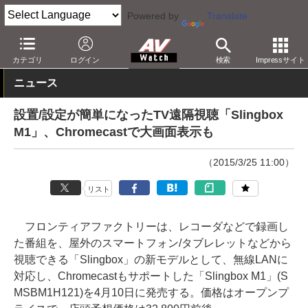
Powered by
Translate
AV Watch
製品
AV周辺機器
カテゴリ
ログイン
検索
Impressサイト
ニュース
設置/設定が簡単になったTV遠隔視聴「Slingbox
M1」、Chromecastで大画面表示も
（2015/3/25 11:00）
リスト
フロンティアファクトリーは、レコーダなどで録画し
た番組を、屋外のスマートフォン/タブレレットなどから
視聴できる「Slingbox」の新モデルとして、無線LANに
対応し、Chromecastもサポートした「Slingbox M1」(S
MSBM1H121)を4月10日に発売する。価格はオープンプ