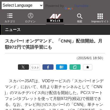
Powered by
Translate
AV Watch
コンテンツ・サービス
映像配信
カテゴリ
ログイン
検索
Impressサイト
ニュース
スカパー! オンデマンド、「CNNj」配信開始。月
額972円で英語学習にも
（2015/6/1 18:50）
リスト
スカパーJSATは、VODサービスの「スカパー! オンデ
マンド」において、6月より新チャンネルとして「CNN
j」のマルチデバイス向け配信を開始した。PC/スマート
フォン/タブレットを使って月額972円(税込)で視聴でき
る。なお、テレビ向けのスカパー! の「CNNj」単チャン