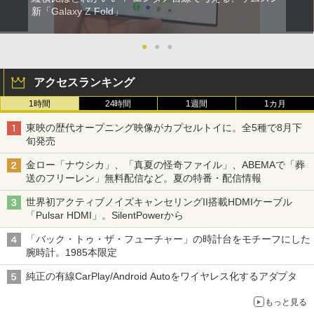
新「Galaxy Z Fold」
●
●
●
アクセスランキング
1時間
24時間
1週間
1カ月
東映の歴代オープニング映像がカプセルトイに。全5種で8月下
旬発売
金ロー「ナウシカ」、「真夏の怪奇ファイル」、ABEMAで「葬
送のフリーレン」無料配信など。夏の特番・配信情報
世界初アクティブノイズキャンセリングII搭載HDMIケーブル
「Pulsar HDMI」。SilentPowerから
「バック・トゥ・ザ・フューチャー」の時計台をモチーフにした
腕時計。1985本限定
純正の有線CarPlay/Android Autoをワイヤレス化するアダプタ
もっと見る