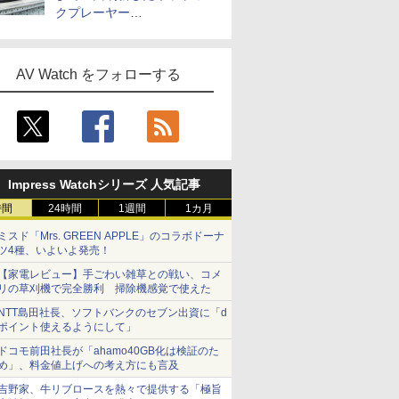
クプレーヤー
「Primo（2026）」
AV Watch をフォローする
Impress Watchシリーズ 人気記事
時間
24時間
1週間
1カ月
ミスド「Mrs. GREEN APPLE」のコラボドーナ
ツ4種、いよいよ発売！
【家電レビュー】手ごわい雑草との戦い、コメ
リの草刈機で完全勝利 掃除機感覚で使えた
NTT島田社長、ソフトバンクのセブン出資に「d
ポイント使えるようにして」
ドコモ前田社長が「ahamo40GB化は検証のた
め」、料金値上げへの考え方にも言及
吉野家、牛リブロースを熱々で提供する「極旨