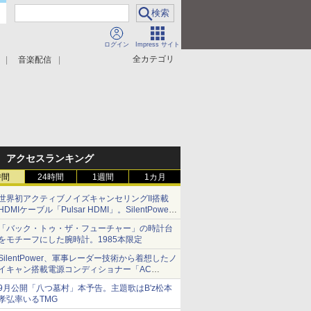
ログイン
Impress サイト
全カテゴリ
音楽配信
アクセスランキング
時間
24時間
1週間
1カ月
世界初アクティブノイズキャンセリングII搭載
HDMIケーブル「Pulsar HDMI」。SilentPower
から
「バック・トゥ・ザ・フューチャー」の時計台
をモチーフにした腕時計。1985本限定
SilentPower、軍事レーダー技術から着想したノ
イキャン搭載電源コンディショナー「AC
iPurifier2」
9月公開「八つ墓村」本予告。主題歌はB'z松本
孝弘率いるTMG