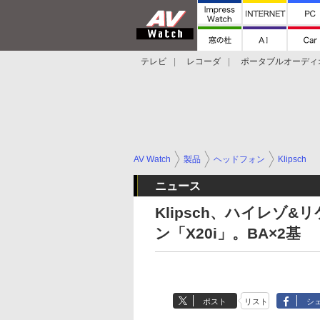
テレビ
レコーダ
ポータブルオーディ
スマートスピーカー
デジカメ
プロジ
AV Watch
製品
ヘッドフォン
Klipsch
ニュース
Klipsch、ハイレゾ
ン「X20i」。BA×2基
ポスト
リスト
シ