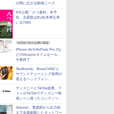
の間に広がる動画ニーズ
9月公開「八つ墓村」本予
告。主題歌はB'z松本孝弘率
いるTMG
今日みつけたお買い得品
iPhone AirやAirPods Pro 3な
どのAmazonタイムセール、
今夜終了
Skullcandy、BoseのANCと
サウンドチューニング採用の
震えるヘッドフォン
「Crusher 1080 ANC」
ディズニーとTikTok提携、フ
ァンがTikTokでディズニー映
画シーン使ったコンテンツ制
作、Disney+にも配信
Volumio、電源部から出力段
まで全面刷新したネットワー