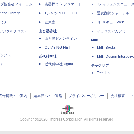
ップ担当者フォーラム
楽器探そう!デジマート
Jディフェンスニュー
ness Library
TシャツPOD T-OD
通訳翻訳ジャーナル
セミナー
立東舎
JレスキューWeb
 X（デジタルクロス）
山と溪谷社
イカロスアカデミー
山と溪谷オンライン
MdN
CLIMBING-NET
MdN Books
ブックス
近代科学社
MdN Design Interactiv
ing
近代科学社Digital
テックリブ
TechLib
広告掲載のご案内
編集部へのご連絡
プライバシーポリシー
会社概要
Copyright ©
2026
Impress Corporation. All rights reserved.