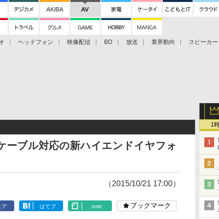
オ
ヘッドフォン
映像配信
BD
放送
業界動向
スピーカー
ェクタ
PS4
BDプレーヤー
映像配信
BD
1
&リケーブル対応の新ハイエンドイヤフォ
（2015/10/21 17:00）
ブックマーク
ェア
はてブ
note