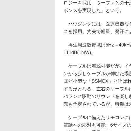
ロジーを採用。ウーファとの干
ポンスを実現した」という。
ハウジングには、医療機器など
スを採用。丈夫で軽量、発汗に
再生周波数帯域は5Hz～40k
111dB(1mW)。
ケーブルは着脱可能だが、イヤ
ンから少しケーブルが伸びた場所
ほど小型な「SSMCX」と呼
する形となる。左右のケーブル
バランス駆動のサウンドを楽し
売も予定されているが、時期は
ケーブルに備えたリモコンには
電話への応対も可能。6サイズのイヤ