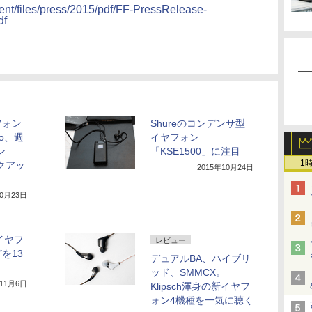
ntent/files/press/2015/pdf/FF-PressRelease-
df
フォン
Shureのコンデンサ型
o、週
イヤフォン
ン
「KSE1500」に注目
1
クアッ
2015年10月24日
10月23日
位イヤフ
レビュー
どを13
デュアルBA、ハイブリ
ッド、SMMCX。
年11月6日
Klipsch渾身の新イヤフ
ォン4機種を一気に聴く