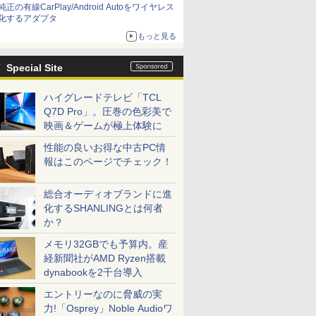
純正の有線CarPlay/Android Autoをワイヤレス
化するアダプタ
もっと見る
Special Site
ハイグレードテレビ「TCL
Q7D Pro」。圧巻の色彩美で
映画＆ゲームが極上体験に
性能の良いお得な中古PC情
報はこのページでチェック！
総合オーディオブランドに進
化するSHANLINGとは何者
か？
メモリ32GBでも予算内。産
経新聞社がAMD Ryzen搭載
dynabookを2千台導入
エントリーなのに脅威の実
力!「Osprey」Noble Audioワ