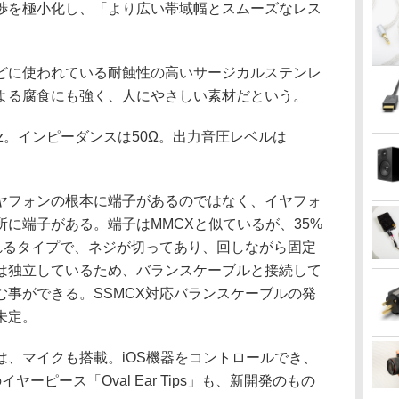
渉を極小化し、「より広い帯域幅とスムーズなレス
に使われている耐蝕性の高いサージカルステンレ
よる腐食にも強く、人にやさしい素材だという。
Hz。インピーダンスは50Ω。出力音圧レベルは
フォンの根本に端子があるのではなく、イヤフォ
に端子がある。端子はMMCXと似ているが、35%
ばれるタイプで、ネジが切ってあり、回しながら固定
は独立しているため、バランスケーブルと接続して
む事ができる。SSMCX対応バランスケーブルの発
未定。
、マイクも搭載。iOS機器をコントロールでき、
ーピース「Oval Ear Tips」も、新開発のもの