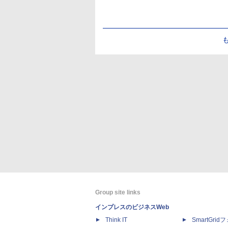
Group site links
インプレスのビジネスWeb
Think IT
SmartGri