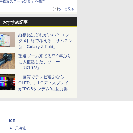
牛鉄板ステーキ定食」を発売
もっと見る
おすすめ記事
縦横比はどれがいい？ エン
タメ目線で考える、サムスン
新「Galaxy Z Fold」
望遠ブーム来てる!? 9年ぶり
に大復活した、ソニー
「RX10 V」
「画質でテレビ選ぶなら
OLED」、LGディスプレイ
が“RGBタンデム”の魅力訴
求。液晶とのガチ比較も
ICE
天海社