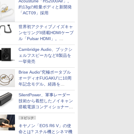
Acoustune「HS2000Air」。
約13gの軽量ボディと新開発
「ACT09」採用
世界初アクティブノイズキャ
ンセリングII搭載HDMIケーブ
ル「Pulsar HDMI」。
SilentPowerから
Cambridge Audio、ブックシ
ェルフスピーカなど8製品を
一挙発売
Brise Audio“究極ポータブル
オーディオFUGAKU”に10周
年記念モデル。経路を
NISHIKIで統一。400万円
SilentPower、軍事レーダー
技術から着想したノイキャン
搭載電源コンディショナー
「AC iPurifier2」
トピック
キヤノン「EOS R6 V」の使
命とは? スチル機とシネマ機