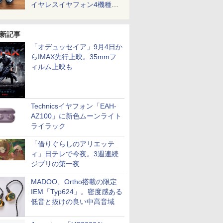
イヤレスイヤフォン4機種を
一気に聴く
新記事
「オデュッセイア」9月4日か
らIMAX先行上映。35mmフ
ィルム上映も
Technicsイヤフォン「EAH-
AZ100」に新色ムーンライト
ライラック
「借りぐらしのアリエッテ
ィ」日テレで今夜。3週連続
ジブリの第一夜
MADOO、Ortho搭載の限定
IEM「Typ624」。密度感ある
低音と抜けの良い中高音域