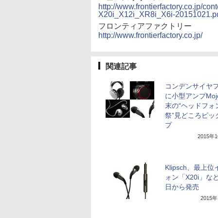
http://www.frontierfactory.co.jp/co
X20i_X12i_XR8i_X6i-20151021.p
フロンティアファクトリー
http://www.frontierfactory.co.jp/
関連記事
コンデンサイヤ
に小型アンプMoj
末の“ヘッドフォ
祭”見どころピッ
プ
2015年
Klipsch、最上
ォン「X20i」な
日から発売
2015