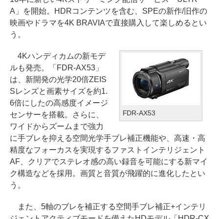
A」を開始。HDRコンテンツを含む、SPEの新作/旧作の
映画やドラマを4K BRAVIAで直接購入して楽しめるとい
う。
4Kハンディカムの新モデ
ルも発売。「FDR-AX53」
は、新開発の光学20倍ZEIS
Sレンズと画素サイズを約1.
6倍にしたの高感度イメージ
FDR-AX53
センサーを搭載。さらに、
ワイドからズームまで強力
に手ブレを抑える空間光学手ブレ補正機能や、高速・高
精度なフォーカスを実現するファストインテリジェント
AF、クリアでステレオ感の高い録音を可能にする新マイ
ク構造などを採用。画質と音質が飛躍的に進化したとい
う。
また、5軸のブレを補正する空間手ブレ補正+インテリ
ジェントアクティブモードを備えたHDモデル「HDR-CX