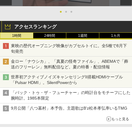
●
●
●
アクセスランキング
1時間
24時間
1週間
1カ月
東映の歴代オープニング映像がカプセルトイに。全5種で8月下
旬発売
金ロー「ナウシカ」、「真夏の怪奇ファイル」、ABEMAで「葬
送のフリーレン」無料配信など。夏の特番・配信情報
世界初アクティブノイズキャンセリングII搭載HDMIケーブル
「Pulsar HDMI」。SilentPowerから
「バック・トゥ・ザ・フューチャー」の時計台をモチーフにした
腕時計。1985本限定
9月公開「八つ墓村」本予告。主題歌はB'z松本孝弘率いるTMG
もっと見る