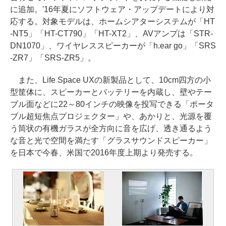
に追加。'16年夏にソフトウェア・アップデートにより対
応する。対象モデルは、ホームシアターシステムが「HT
-NT5」「HT-CT790」「HT-XT2」、AVアンプは「STR-
DN1070」、ワイヤレススピーカーが「h.ear go」「SRS
-ZR7」「SRS-ZR5」。
また、Life Space UXの新製品として、10cm四方の小
型筐体に、スピーカーとバッテリーを内蔵し、壁やテー
ブル面などに22～80インチの映像を投写できる「ポータ
ブル超短焦点プロジェクター」や、あかりと、光源を覆
う筒状の有機ガラスが全方向に音を広げ、透き通るよう
な音と光で空間を満たす「グラスサウンドスピーカー」
を日本で今春、米国で2016年度上期より発売する。