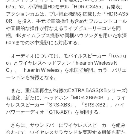
675」や、小型軽量HDモデル「HDR-CX455」も発表。
アクションカムは、ブレ補正機能を搭載した「HDR-AS5
0R」を投入。手元で電源操作も含めたフルコントロール
や直観的な操作が行なえるライブビューリモコンを同
梱。4Kタイムラプス撮影や同梱ハウジングを用いた水深
60mまでの水中撮影にも対応する。
オーディオについては、モバイルスピーカー「h.ear g
o」とワイヤレスヘッドフォン「h.ear on Wireless N
C」、「h.ear in Wireless」を米国で展開。カラーバリエ
ーションも特徴となる。
また、重低音再生が特徴のEXTRA BASS(XBシリーズ)
も強化。新たに、ヘッドホン「MDR-XB650BT」、ワイ
ヤレススピーカー「SRS-XB3」、「SRS-XB2」、ハイ
パワーオーディオ「GTK-XB7」を展開する。
さらに、サウンドバーにワイヤレススピーカーを組み
合わせて、ワイヤレスサラウンドを実現する機能も新た