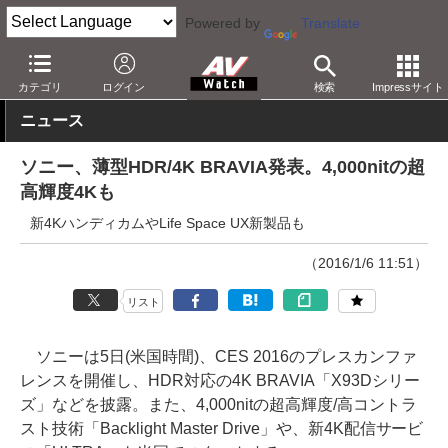
Powered by
Translate
AV Watch
イベント
CES
2016
カテゴリ
ログイン
検索
Impressサイト
ニュース
ソニー、薄型HDR/4K BRAVIA発表。4,000nitの超
高輝度4Kも
新4KハンディカムやLife Space UX新製品も
（2016/1/6 11:51）
リスト
ソニーは5日(米国時間)、CES 2016のプレスカンファ
レンスを開催し、HDR対応の4K BRAVIA「X93Dシリー
ズ」などを披露。また、4,000nitの超高輝度/高コントラ
スト技術「Backlight Master Drive」や、新4K配信サービ