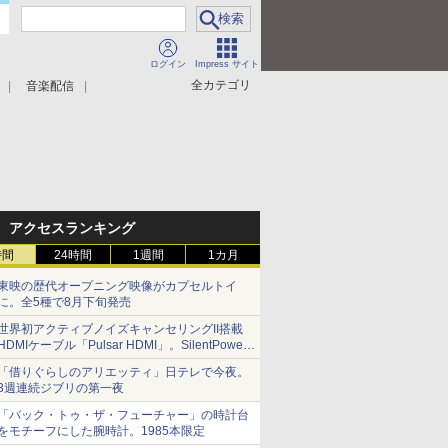
ログイン
Impress サイト
全カテゴリ
音楽配信
アクセスランキング
時間
24時間
1週間
1カ月
東映の歴代オープニング映像がカプセルトイ
に。全5種で8月下旬発売
世界初アクティブノイズキャンセリングII搭載
HDMIケーブル「Pulsar HDMI」。SilentPower
から
「借りぐらしのアリエッティ」日テレで今夜。
3週連続ジブリの第一夜
「バック・トゥ・ザ・フューチャー」の時計台
をモチーフにした腕時計。1985本限定