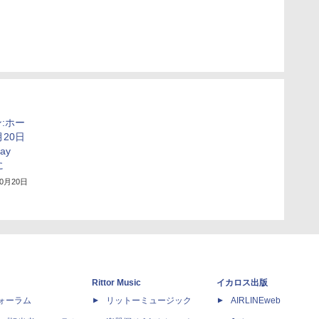
:ホー
20日
ray
に
10月20日
Rittor Music
イカロス出版
dフォーラム
リットーミュージック
AIRLINEweb