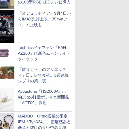
の100型RGB LEDテレビ導入
「オデュッセイア」9月4日か
らIMAX先行上映。35mmフ
ィルム上映も
Technicsイヤフォン「EAH-
AZ100」に新色ムーンライト
ライラック
「借りぐらしのアリエッテ
ィ」日テレで今夜。3週連続
ジブリの第一夜
Acoustune「HS2000Air」。
約13gの軽量ボディと新開発
「ACT09」採用
MADOO、Ortho搭載の限定
IEM「Typ624」。密度感ある
低音と抜けの良い中高音域