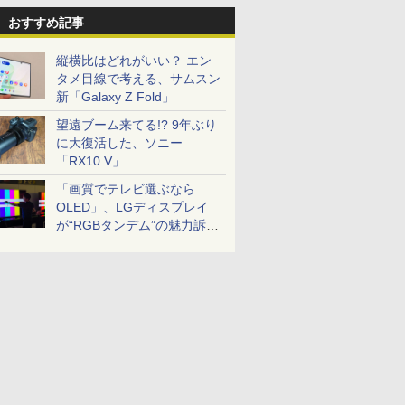
おすすめ記事
縦横比はどれがいい？ エン
タメ目線で考える、サムスン
新「Galaxy Z Fold」
望遠ブーム来てる!? 9年ぶり
に大復活した、ソニー
「RX10 V」
「画質でテレビ選ぶなら
OLED」、LGディスプレイ
が“RGBタンデム”の魅力訴
求。液晶とのガチ比較も