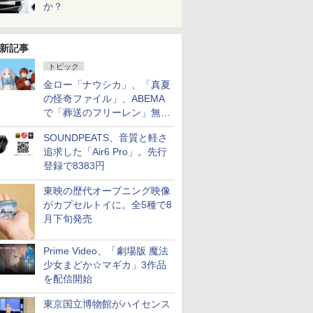
か？
新記事
トピック
金ロー「ナウシカ」、「真夏
の怪奇ファイル」、ABEMA
で「葬送のフリーレン」無料
配信など。夏の特番・配信情
SOUNDPEATS、音質と軽さ
報
追求した「Air6 Pro」。先行
登録で8383円
東映の歴代オープニング映像
がカプセルトイに。全5種で8
月下旬発売
Prime Video、「劇場版 魔法
少女まどか☆マギカ」3作品
を配信開始
東京国立博物館がハイセンス