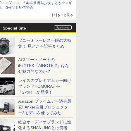
Prime Video、「劇場版 魔法少女まどか☆マギ
カ」3作品を配信開始
もっと見る
Special Site
ソニーミラーレス一眼の大特
集！ 見どころ記事まとめ
AIスマートノートの
iFLYTEK「AINOTE 2」はな
ぜ魅力的なのか？
レイズのプレミアムカー向け
ブランドHOMURAから
「2×9R」が登場！
Amazon プライムデー過去最
安! Anker注目プロジェクタ
ー3モデルを使ってみた
総合オーディオブランドに進
化するSHANLINGとは何者