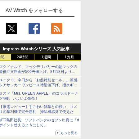
AV Watch をフォローする
Impress Watchシリーズ 人気記事
時間
24時間
1週間
1カ月
マクドナルド、マックデリバリーの朝マックの
最低注文料金が500円値上げ。8月18日より
1,500円から受付
ユニクロ、今日から「お盆特別セール」。涼感
シアサッカーワンピース待望値下げ、撥水ギア
ショーツは1990円に
ミスド「Mrs. GREEN APPLE」のコラボドーナ
ツ4種、いよいよ発売！
【家電レビュー】手ごわい雑草との戦い、コメ
リの草刈機で完全勝利 掃除機感覚で使えた
NTT島田社長、ソフトバンクのセブン出資に「d
ポイント使えるようにして」
もっと見る