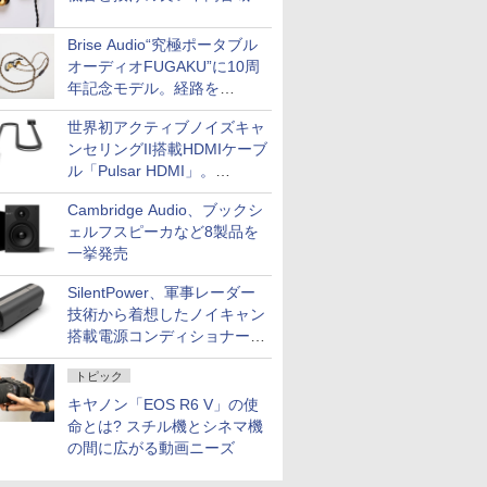
Brise Audio“究極ポータブル
オーディオFUGAKU”に10周
年記念モデル。経路を
NISHIKIで統一。400万円
世界初アクティブノイズキャ
ンセリングII搭載HDMIケーブ
ル「Pulsar HDMI」。
SilentPowerから
Cambridge Audio、ブックシ
ェルフスピーカなど8製品を
一挙発売
SilentPower、軍事レーダー
技術から着想したノイキャン
搭載電源コンディショナー
「AC iPurifier2」
トピック
キヤノン「EOS R6 V」の使
命とは? スチル機とシネマ機
の間に広がる動画ニーズ