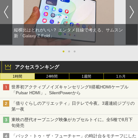
縦横比はどれがいい？ エンタメ目線で考える、サムスン
新「Galaxy Z Fold」
●
●
●
アクセスランキング
1時間
24時間
1週間
1カ月
世界初アクティブノイズキャンセリングII搭載HDMIケーブル
「Pulsar HDMI」。SilentPowerから
「借りぐらしのアリエッティ」日テレで今夜。3週連続ジブリの
第一夜
東映の歴代オープニング映像がカプセルトイに。全5種で8月下
旬発売
「バック・トゥ・ザ・フューチャー」の時計台をモチーフにした