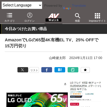
Powered by
Translate
AV Watch
動向
ショップ
セール
カテゴリ
ログイン
検索
Impressサイト
今日みつけたお買い得品
AmazonでLGの65型4K有機EL TV、25% OFFで
15万円切り
山崎健太郎
2024年1月11日 17:00
リスト