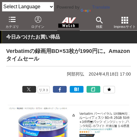
Powered by
Translate
AV Watch
動向
ショップ
セール
カテゴリ
ログイン
検索
Impressサイト
今日みつけたお買い得品
Verbatimの録画用BD×53枚が1990円に。Amazon
タイムセール
阿部邦弘
2024年4月18日 17:00
リスト