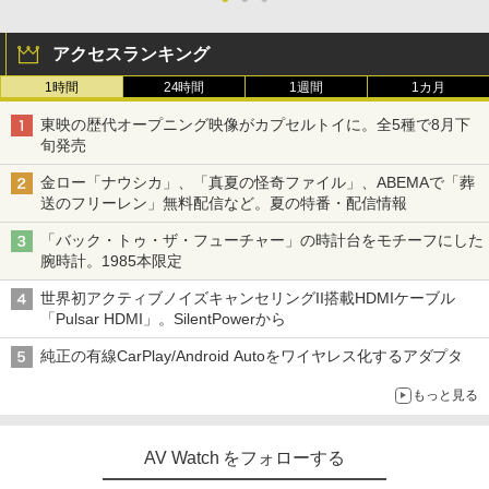
アクセスランキング
1時間
24時間
1週間
1カ月
東映の歴代オープニング映像がカプセルトイに。全5種で8月下
旬発売
金ロー「ナウシカ」、「真夏の怪奇ファイル」、ABEMAで「葬
送のフリーレン」無料配信など。夏の特番・配信情報
「バック・トゥ・ザ・フューチャー」の時計台をモチーフにした
腕時計。1985本限定
世界初アクティブノイズキャンセリングII搭載HDMIケーブル
「Pulsar HDMI」。SilentPowerから
純正の有線CarPlay/Android Autoをワイヤレス化するアダプタ
もっと見る
AV Watch をフォローする