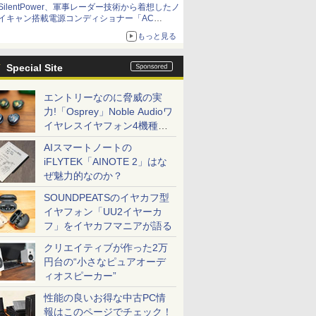
SilentPower、軍事レーダー技術から着想したノ
イキャン搭載電源コンディショナー「AC
iPurifier2」
もっと見る
Special Site
エントリーなのに脅威の実
力!「Osprey」Noble Audioワ
イヤレスイヤフォン4機種を
一気に聴く
AIスマートノートの
iFLYTEK「AINOTE 2」はな
ぜ魅力的なのか？
SOUNDPEATSのイヤカフ型
イヤフォン「UU2イヤーカ
フ」をイヤカフマニアが語る
クリエイティブが作った2万
円台の“小さなピュアオーデ
ィオスピーカー”
性能の良いお得な中古PC情
報はこのページでチェック！