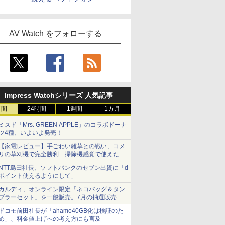
「Crusher 1080 ANC」
AV Watch をフォローする
Impress Watchシリーズ 人気記事
時間
24時間
1週間
1カ月
ミスド「Mrs. GREEN APPLE」のコラボドーナ
ツ4種、いよいよ発売！
【家電レビュー】手ごわい雑草との戦い、コメ
リの草刈機で完全勝利 掃除機感覚で使えた
NTT島田社長、ソフトバンクのセブン出資に「d
ポイント使えるようにして」
カルディ、オンライン限定「ネコバッグ＆タン
ブラーセット」を一般販売。7月の抽選販売の
当選無効分
ドコモ前田社長が「ahamo40GB化は検証のた
め」、料金値上げへの考え方にも言及