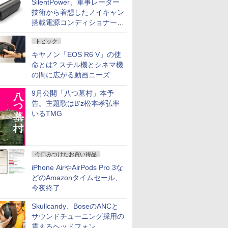
SilentPower、軍事レーダー
技術から着想したノイキャン
搭載電源コンディショナー
「AC iPurifier2」
トピック
キヤノン「EOS R6 V」の使
命とは? スチル機とシネマ機
の間に広がる動画ニーズ
9月公開「八つ墓村」本予
告。主題歌はB'z松本孝弘率
いるTMG
今日みつけたお買い得品
iPhone AirやAirPods Pro 3な
どのAmazonタイムセール、
今夜終了
Skullcandy、BoseのANCと
サウンドチューニング採用の
震えるヘッドフォン