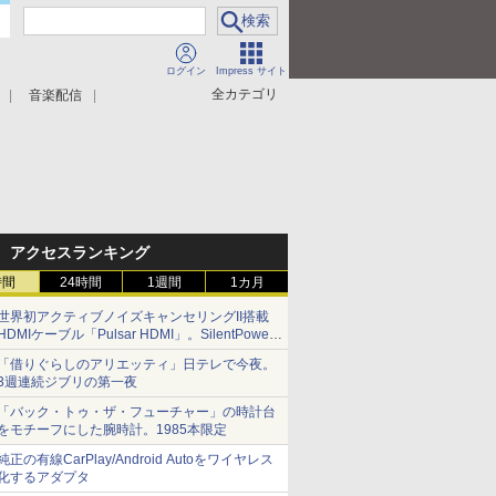
ログイン
Impress サイト
全カテゴリ
音楽配信
アクセスランキング
時間
24時間
1週間
1カ月
世界初アクティブノイズキャンセリングII搭載
HDMIケーブル「Pulsar HDMI」。SilentPower
から
「借りぐらしのアリエッティ」日テレで今夜。
3週連続ジブリの第一夜
「バック・トゥ・ザ・フューチャー」の時計台
をモチーフにした腕時計。1985本限定
純正の有線CarPlay/Android Autoをワイヤレス
化するアダプタ