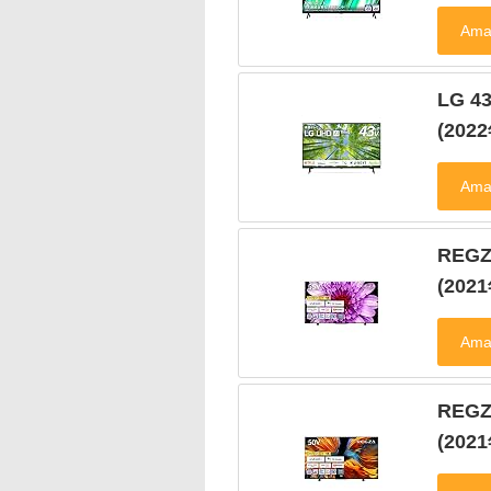
LG 
(20
REG
(20
REG
(20