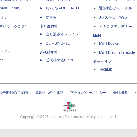
ness Library
TシャツPOD T-OD
通訳翻訳ジャーナル
セミナー
立東舎
JレスキューWeb
 X（デジタルクロス）
山と溪谷社
イカロスアカデミー
山と溪谷オンライン
MdN
CLIMBING-NET
MdN Books
ブックス
近代科学社
MdN Design Interactiv
ing
近代科学社Digital
テックリブ
TechLib
広告掲載のご案内
編集部へのご連絡
プライバシーポリシー
会社概要
Copyright ©
2026
Impress Corporation. All rights reserved.