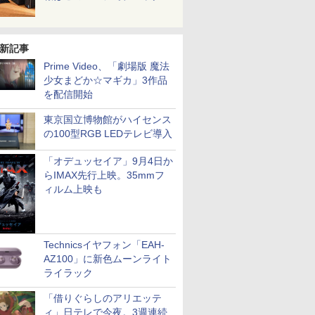
新記事
Prime Video、「劇場版 魔法
少女まどか☆マギカ」3作品
を配信開始
東京国立博物館がハイセンス
の100型RGB LEDテレビ導入
「オデュッセイア」9月4日か
らIMAX先行上映。35mmフ
ィルム上映も
Technicsイヤフォン「EAH-
AZ100」に新色ムーンライト
ライラック
「借りぐらしのアリエッテ
ィ」日テレで今夜。3週連続