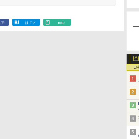
ェア
はてブ
note
1