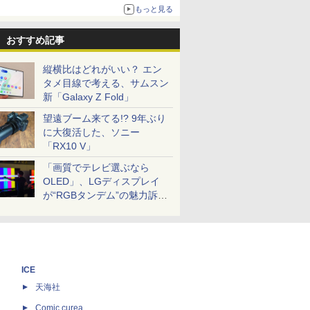
もっと見る
おすすめ記事
縦横比はどれがいい？ エン
タメ目線で考える、サムスン
新「Galaxy Z Fold」
望遠ブーム来てる!? 9年ぶり
に大復活した、ソニー
「RX10 V」
「画質でテレビ選ぶなら
OLED」、LGディスプレイ
が“RGBタンデム”の魅力訴
求。液晶とのガチ比較も
ICE
天海社
ス
Comic curea