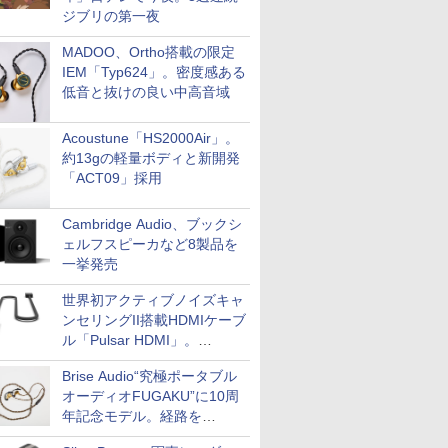
ジブリの第一夜
MADOO、Ortho搭載の限定
IEM「Typ624」。密度感ある
低音と抜けの良い中高音域
Acoustune「HS2000Air」。
約13gの軽量ボディと新開発
「ACT09」採用
Cambridge Audio、ブックシ
ェルフスピーカなど8製品を
一挙発売
世界初アクティブノイズキャ
ンセリングII搭載HDMIケーブ
ル「Pulsar HDMI」。
SilentPowerから
Brise Audio“究極ポータブル
オーディオFUGAKU”に10周
年記念モデル。経路を
NISHIKIで統一。400万円