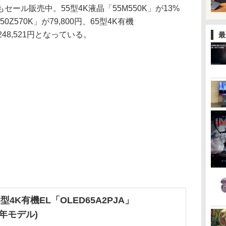
もセール販売中。55型4K液晶「55M550K」が13%
50Z570K」が79,800円、65型4K有機
の248,521円となっている。
最
65型4K有機EL「OLED65A2PJA」
22年モデル)