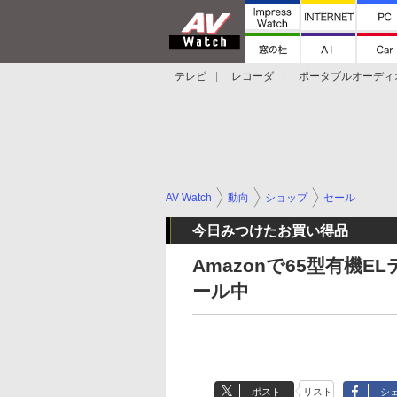
テレビ
レコーダ
ポータブルオーディ
スマートスピーカー
デジカメ
プロジ
AV Watch
動向
ショップ
セール
今日みつけたお買い得品
Amazonで65型有機EL
ール中
ポスト
リスト
シ