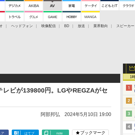
オ
ヘッドフォン
映像配信
BD
放送
業界動向
スピーカー
ェクタ
PS4
BDプレーヤー
映像配信
BD
1
テレビが139800円。LGやREGZAがセ
阿部邦弘
2024年5月10日 19:00
ブックマーク
ェア
はてブ
note