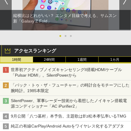
縦横比はどれがいい？ エンタメ目線で考える、サムスン
新「Galaxy Z Fold」
●
●
●
アクセスランキング
1時間
24時間
1週間
1カ月
世界初アクティブノイズキャンセリングII搭載HDMIケーブル
「Pulsar HDMI」。SilentPowerから
「バック・トゥ・ザ・フューチャー」の時計台をモチーフにした
腕時計。1985本限定
SilentPower、軍事レーダー技術から着想したノイキャン搭載電
源コンディショナー「AC iPurifier2」
9月公開「八つ墓村」本予告。主題歌はB'z松本孝弘率いるTMG
純正の有線CarPlay/Android Autoをワイヤレス化するアダプタ