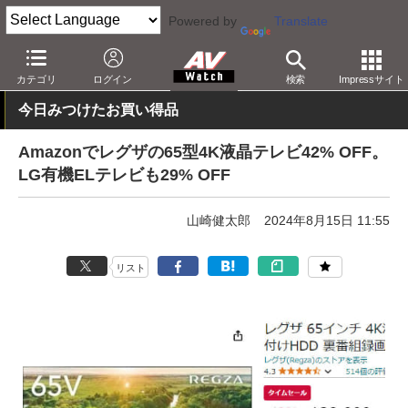
Powered by
Translate
AV Watch
動向
ショップ
セール
カテゴリ
ログイン
検索
Impressサイト
今日みつけたお買い得品
Amazonでレグザの65型4K液晶テレビ42% OFF。
LG有機ELテレビも29% OFF
山崎健太郎
2024年8月15日 11:55
リスト