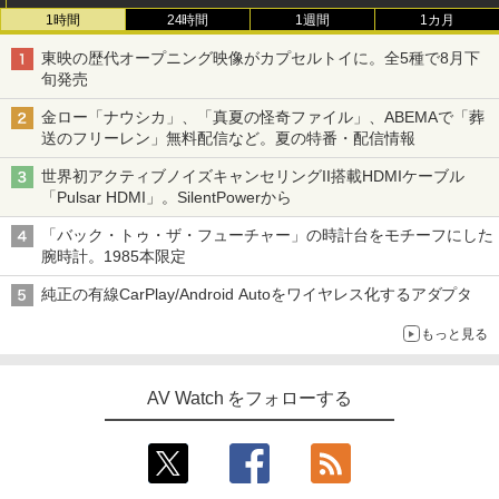
1時間
24時間
1週間
1カ月
東映の歴代オープニング映像がカプセルトイに。全5種で8月下
旬発売
金ロー「ナウシカ」、「真夏の怪奇ファイル」、ABEMAで「葬
送のフリーレン」無料配信など。夏の特番・配信情報
世界初アクティブノイズキャンセリングII搭載HDMIケーブル
「Pulsar HDMI」。SilentPowerから
「バック・トゥ・ザ・フューチャー」の時計台をモチーフにした
腕時計。1985本限定
純正の有線CarPlay/Android Autoをワイヤレス化するアダプタ
もっと見る
AV Watch をフォローする