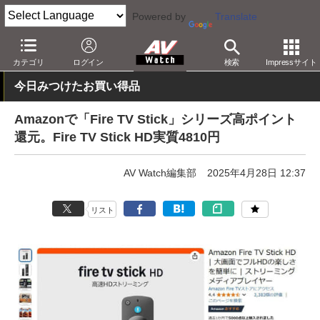
Powered by
Translate
AV Watch
動向
ショップ
セール
カテゴリ
ログイン
検索
Impressサイト
今日みつけたお買い得品
Amazonで「Fire TV Stick」シリーズ高ポイント
還元。Fire TV Stick HD実質4810円
AV Watch編集部
2025年4月28日 12:37
リスト