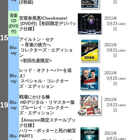
(2枚組)
日
音楽
安室奈美恵/Checkmate!
2011年
CD
(DVD付)【初回限定デジパッ
3月23
3,990円
(DVD
ク仕様】
日
付)
15
アイルトン・セナ
～音速の彼方へ
2011年
Blu-
コレクターズ・エディショ
3月21
5,480円
ray
ン
日
<初回生産限定>
レッド・オクトーバーを追
2011年
え!
Blu-
3月25
2,980円
スペシャル・コレクター
ray
日
ズ・エディション
戦場にかける橋
2011年
HDデジタル・リマスター版
Blu-
19
2月23
4,980円
ブルーレイ・コレクター
ray
日
ズ・エディション
【Amazon限定スチールブッ
ク仕様】
ハリー・ポッターと死の秘宝
2011年
PART1
Blu-
4月21
5,980円