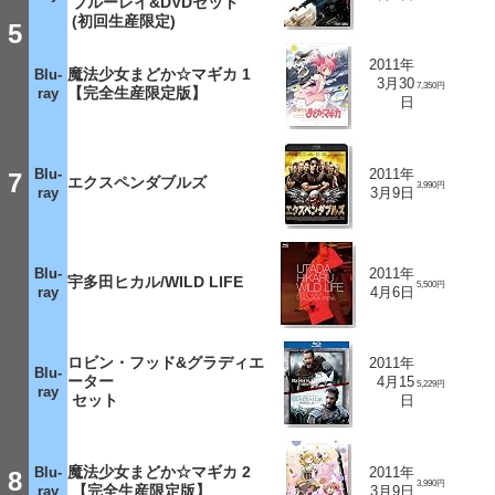
ブルーレイ&DVDセット
(初回生産限定)
5
2011年
魔法少女まどか☆マギカ 1
Blu-
3月30
7,350円
【完全生産限定版】
ray
日
Blu-
2011年
7
エクスペンダブルズ
3,990円
ray
3月9日
Blu-
2011年
宇多田ヒカル/WILD LIFE
5,500円
ray
4月6日
ロビン・フッド&グラディエ
2011年
Blu-
ーター
4月15
5,229円
ray
セット
日
魔法少女まどか☆マギカ 2
Blu-
2011年
8
3,990円
【完全生産限定版】
ray
3月9日