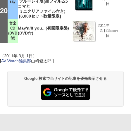
ブルーレイ版(生フィルム5
ray
日
コマと
20
ミニクリアファイル付き)
[6,000セット数量限定]
音楽
2011年
May'n/If you...(初回限定盤)
CD
2月23
3,360円
(DVD付)
(DVD
日
付)
（2011年 3月 1日）
[
AV Watch編集部
山崎健太郎 ]
Google 検索で当サイトの記事を優先表示させる