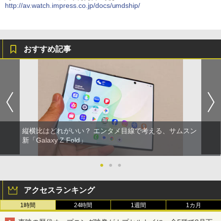
http://av.watch.impress.co.jp/docs/umdship/
おすすめ記事
縦横比はどれがいい？ エンタメ目線で考える、サムスン
新「Galaxy Z Fold」
●
●
●
アクセスランキング
1時間
24時間
1週間
1カ月