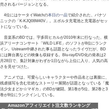
売されるバージョンとなる。
4位にはケータイWatchの
本日の一品
で紹介された、パナソ
ニックの「K-KJQ08M40V」。エボルタ充電池と充電器がセッ
トになっている。
音楽系のBDでは、宇多田ヒカルが2010年末に行なった、横
浜アリーナコンサート「WILD LIFE」のソフトが8位にランク
イン。Ustream中継された事も話題となったライヴだが、BD
には舞台裏などの映像も収録する。Blu-ray/DVD化の発表は2
月28日で、集計対象がわずか1日ながら上位に入り、人気の高
さを見せつけた。
アニメでは、可愛らしいキャラクターや作品名とは裏腹に、
残虐描写を含む壮絶なストーリー展開が話題となっている「魔
法少女まどか☆マギカ」のBDが健闘。第1巻が5位、第2巻と3
巻が8位にランクインしている。
Amazonアフィリエイト注文数ランキング