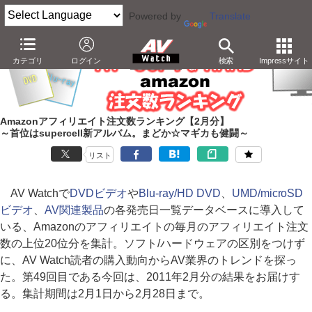
Powered by
Translate
カテゴリ
ログイン
検索
Impressサイト
Amazonアフィリエイト注文数ランキング【2月分】
～首位はsupercell新アルバム。まどか☆マギカも健闘～
リスト
AV Watchで
DVDビデオ
や
Blu-ray/HD DVD
、
UMD/microSD
ビデオ
、
AV関連製品
の各発売日一覧データベースに導入して
いる、Amazonのアフィリエイトの毎月のアフィリエイト注文
数の上位20位分を集計。ソフト/ハードウェアの区別をつけず
に、AV Watch読者の購入動向からAV業界のトレンドを探っ
た。第49回目である今回は、2011年2月分の結果をお届けす
る。集計期間は2月1日から2月28日まで。