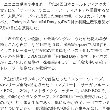
ニコニコ動画で生まれ、「第24回日本ゴールドディスク大
賞」にて「ザ・ベスト5 ニュー・アーティスト」を受賞するな
ど、人気グループへと成長したsupercell。そのセカンドアル
バム「Today Is A Beautiful Day」のDVD付き初回生産限定盤が
2月の首位を獲得した。
「君の知らない物語」や最新シングル「うたかた花火/星が
瞬くこんな夜に」など13曲を収録。漫画家やpixivで活躍する
イラストレーターなどが歌の世界観をイラスト化して提供して
いるのも特徴。DVDには新曲「Perfect Day」をマッドハウス
がアニメ化した映像や、発売前のPCゲーム「魔法使いの夜」
トレーラー映像などを収録する。
2位は1月のランキングで首位だった「スター・ウォーズ」
のシリーズ全6作品を収めた「コンプリート・サーガ ブルーレ
イBOX」。3位は「ストライクウィッチーズ」のBD-BOXで、
先月の6位からランクアップ。2010年6月に一度発売されたも
のだが、初回限定生産であり、既に販売が終了。一部でプレミ
アもついていたが、劇場版の制作が決定した事を記念し、再発