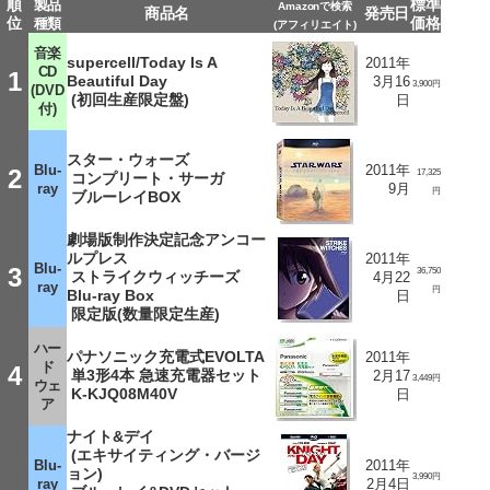
順
標準
製品
Amazonで検索
商品名
発売日
位
価格
種類
(アフィリエイト)
音楽
supercell/Today Is A
2011年
CD
1
Beautiful Day
3月16
3,900円
(DVD
(初回生産限定盤)
日
付)
スター・ウォーズ
Blu-
2011年
2
17,325
コンプリート・サーガ
ray
9月
円
ブルーレイBOX
劇場版制作決定記念アンコー
ルプレス
2011年
Blu-
3
36,750
ストライクウィッチーズ
4月22
ray
円
Blu-ray Box
日
限定版(数量限定生産)
ハー
パナソニック充電式EVOLTA
2011年
ド
4
単3形4本 急速充電器セット
2月17
3,449円
ウェ
K-KJQ08M40V
日
ア
ナイト&デイ
(エキサイティング・バージ
Blu-
2011年
ョン)
3,990円
ray
2月4日