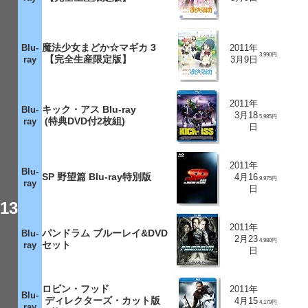
魔法少女まどか☆マギカ 3
Blu-
2011年
3,990円
【完全生産限定版】
ray
3月9日
2011年
キック・アス Blu-ray
Blu-
3月18
5,985円
(特典DVD付2枚組)
ray
日
2011年
Blu-
SP 野望篇 Blu-ray特別版
4月16
9,975円
ray
日
13
2011年
パンドラム ブルーレイ&DVD
Blu-
2月23
4,980円
セット
ray
日
ロビン・フッド
2011年
Blu-
ディレクターズ・カット版
4月15
4,179円
ray