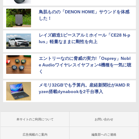
鳥肌ものの「DENON HOME」サウンドを体感
した！
レイズ鍛造1ピースアルミホイール「CE28 N-p
lus」軽量なままに剛性を向上
エントリーなのに脅威の実力!「Osprey」Nobl
e Audioワイヤレスイヤフォン4機種を一気に聴
く
メモリ32GBでも予算内。産経新聞社がAMD R
yzen搭載dynabookを2千台導入
本サイトのご利用について
お問い合わせ
広告掲載のご案内
編集部へのご連絡