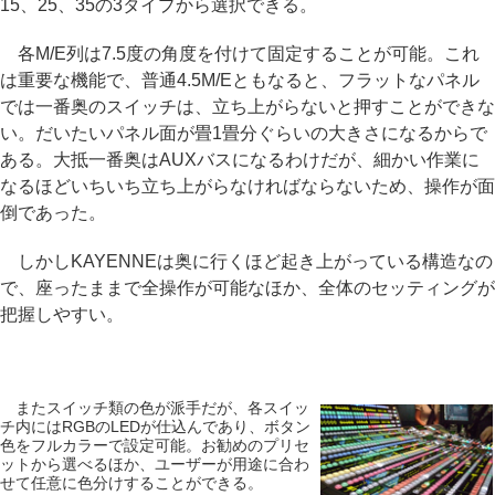
15、25、35の3タイプから選択できる。
各M/E列は7.5度の角度を付けて固定することが可能。これ
は重要な機能で、普通4.5M/Eともなると、フラットなパネル
では一番奥のスイッチは、立ち上がらないと押すことができな
い。だいたいパネル面が畳1畳分ぐらいの大きさになるからで
ある。大抵一番奥はAUXバスになるわけだが、細かい作業に
なるほどいちいち立ち上がらなければならないため、操作が面
倒であった。
しかしKAYENNEは奥に行くほど起き上がっている構造なの
で、座ったままで全操作が可能なほか、全体のセッティングが
把握しやすい。
またスイッチ類の色が派手だが、各スイッ
チ内にはRGBのLEDが仕込んであり、ボタン
色をフルカラーで設定可能。お勧めのプリセ
ットから選べるほか、ユーザーが用途に合わ
せて任意に色分けすることができる。