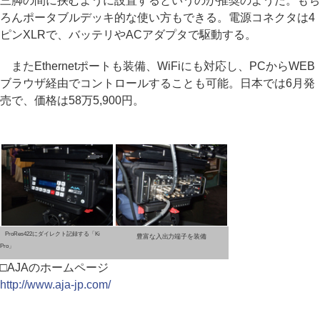
三脚の間に挟むように設置するというのが推奨のようだ。もち
ろんポータブルデッキ的な使い方もできる。電源コネクタは4
ピンXLRで、バッテリやACアダプタで駆動する。
またEthernetポートも装備、WiFiにも対応し、PCからWEB
ブラウザ経由でコントロールすることも可能。日本では6月発
売で、価格は58万5,900円。
ProRes422にダイレクト記録する「Ki
豊富な入出力端子を装備
Pro」
□AJAのホームページ
http://www.aja-jp.com/