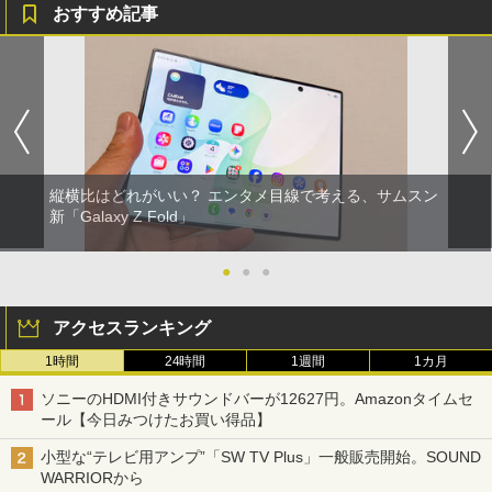
おすすめ記事
縦横比はどれがいい？ エンタメ目線で考える、サムスン
新「Galaxy Z Fold」
●
●
●
アクセスランキング
1時間
24時間
1週間
1カ月
ソニーのHDMI付きサウンドバーが12627円。Amazonタイムセ
ール【今日みつけたお買い得品】
小型な“テレビ用アンプ”「SW TV Plus」一般販売開始。SOUND
WARRIORから