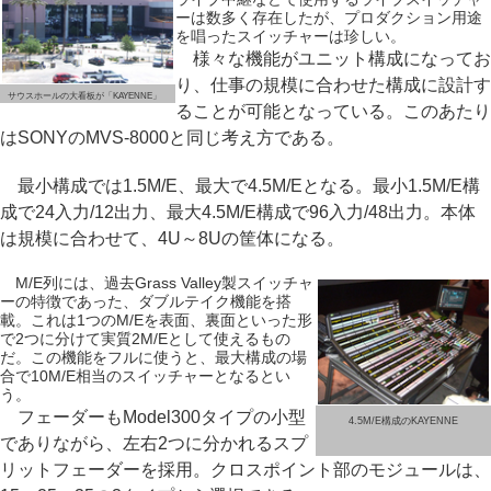
ーは数多く存在したが、プロダクション用途
を唱ったスイッチャーは珍しい。
様々な機能がユニット構成になってお
り、仕事の規模に合わせた構成に設計す
サウスホールの大看板が「KAYENNE」
ることが可能となっている。このあたり
はSONYのMVS-8000と同じ考え方である。
最小構成では1.5M/E、最大で4.5M/Eとなる。最小1.5M/E構
成で24入力/12出力、最大4.5M/E構成で96入力/48出力。本体
は規模に合わせて、4U～8Uの筐体になる。
M/E列には、過去Grass Valley製スイッチャ
ーの特徴であった、ダブルテイク機能を搭
載。これは1つのM/Eを表面、裏面といった形
で2つに分けて実質2M/Eとして使えるもの
だ。この機能をフルに使うと、最大構成の場
合で10M/E相当のスイッチャーとなるとい
う。
フェーダーもModel300タイプの小型
4.5M/E構成のKAYENNE
でありながら、左右2つに分かれるスプ
リットフェーダーを採用。クロスポイント部のモジュールは、