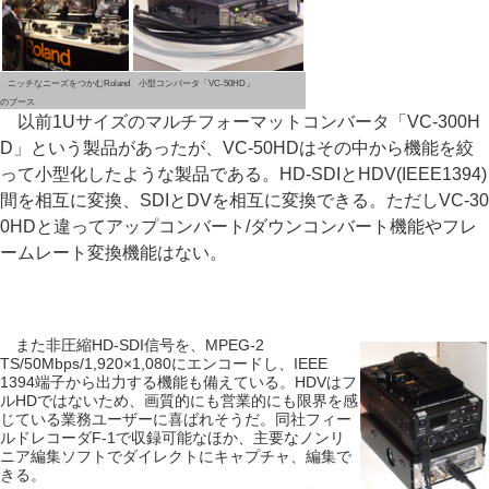
ニッチなニーズをつかむRoland
小型コンバータ「VC-50HD」
のブース
以前1Uサイズのマルチフォーマットコンバータ「VC-300H
D」という製品があったが、VC-50HDはその中から機能を絞
って小型化したような製品である。HD-SDIとHDV(IEEE1394)
間を相互に変換、SDIとDVを相互に変換できる。ただしVC-30
0HDと違ってアップコンバート/ダウンコンバート機能やフレ
ームレート変換機能はない。
また非圧縮HD-SDI信号を、MPEG-2
TS/50Mbps/1,920×1,080にエンコードし、IEEE
1394端子から出力する機能も備えている。HDVはフ
ルHDではないため、画質的にも営業的にも限界を感
じている業務ユーザーに喜ばれそうだ。同社フィー
ルドレコーダF-1で収録可能なほか、主要なノンリ
ニア編集ソフトでダイレクトにキャプチャ、編集で
きる。