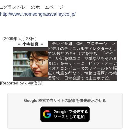
□グラスバレーのホームページ
http://www.thomsongrassvalley.co.jp/
（2009年 4月 23日）
テレビ番組、CM、プロモーション
＝ 小寺信良 ＝
ビデオのテクニカルディレクターとし
て10数年のキャリアを持ち、「やや
こしい話を簡単に、簡単な話をそのま
まに」をモットーに、ビデオ・オーデ
ィオとコンピュータのフィールドで幅
広く執筆を行なう。性格は温厚かつ粘
着質で、日常会話では主にボケ役。
[Reported by 小寺信良]
Google 検索で当サイトの記事を優先表示させる