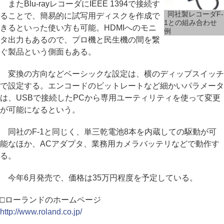
またBlu-rayレコーダにIEEE 1394で接続す
同社製レコーダF-
ることで、簡易的に試写用ディスクを作成で
1との組み合わせ
きるといった使い方も可能。HDMIへのモニ
例
タ出力もあるので、プロ機と民生機の間を繋
ぐ製品という側面もある。
変換の方向などベーシックな設定は、横のディップスイッチ
で設定する。エンコードのビットレートなど細かいパラメータ
は、USBで接続したPCから専用ユーティリティを使って変更
が可能になるという。
同社のF-1と同じく、単三乾電池8本を内蔵しての駆動が可
能なほか、ACアダプタ、業務用カメラバッテリなどで動作す
る。
今年6月発売で、価格は35万円程度を予定している。
□ローランドのホームページ
http://www.roland.co.jp/