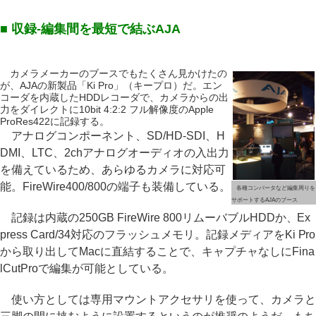
■ 収録-編集間を最短で結ぶAJA
カメラメーカーのブースでもたくさん見かけたの
が、AJAの新製品「Ki Pro」（キープロ）だ。エン
コーダを内蔵したHDDレコーダで、カメラからの出
力をダイレクトに10bit 4:2:2 フル解像度のApple
ProRes422に記録する。
アナログコンポーネント、SD/HD-SDI、H
DMI、LTC、2chアナログオーディオの入出力
を備えているため、あらゆるカメラに対応可
能。FireWire400/800の端子も装備している。
各種コンバータなど編集周りを
サポートするAJAのブース
記録は内蔵の250GB FireWire 800リムーバブルHDDか、Ex
press Card/34対応のフラッシュメモリ。記録メディアをKi Pro
から取り出してMacに直結することで、キャプチャなしにFina
lCutProで編集が可能としている。
使い方としては専用マウントアクセサリを使って、カメラと