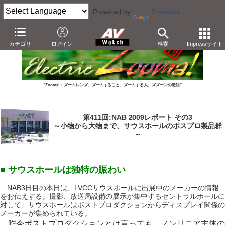
Powered by
Translate
カテゴリ
ログイン
検索
Impressサイト
“Zooma!：ズームレンズ、ズームすること、ズームする人、ズズーンの造語”
第411回:NAB 2009レポート その3
～小物から大物まで、サウスホールのポスプロ製品群
～
■ サウスホールは独特の賑わい
NAB3日目の本日は、LVCCサウスホールに出展中のメーカーの情報
をお伝えする。撮影、放送局設備の展示が集中するセントラルホールに
対して、サウスホールはポストプロダクションからディスプレイ関係の
メーカーが集められている。
昨今ポストプロダクションとは言っても、ノンリニア主体の