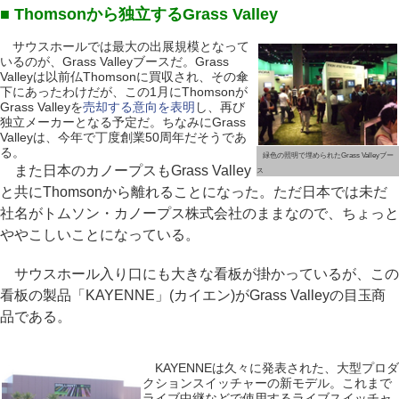
■ Thomsonから独立するGrass Valley
サウスホールでは最大の出展規模となって
いるのが、Grass Valleyブースだ。Grass
Valleyは以前仏Thomsonに買収され、その傘
下にあったわけだが、この1月にThomsonが
Grass Valleyを
売却する意向を表明
し、再び
独立メーカーとなる予定だ。ちなみにGrass
Valleyは、今年で丁度創業50周年だそうであ
る。
緑色の照明で埋められたGrass Valleyブー
また日本のカノープスもGrass Valley
ス
と共にThomsonから離れることになった。ただ日本では未だ
社名がトムソン・カノープス株式会社のままなので、ちょっと
ややこしいことになっている。
サウスホール入り口にも大きな看板が掛かっているが、この
看板の製品「KAYENNE」(カイエン)がGrass Valleyの目玉商
品である。
KAYENNEは久々に発表された、大型プロダ
クションスイッチャーの新モデル。これまで
ライブ中継などで使用するライブスイッチャ