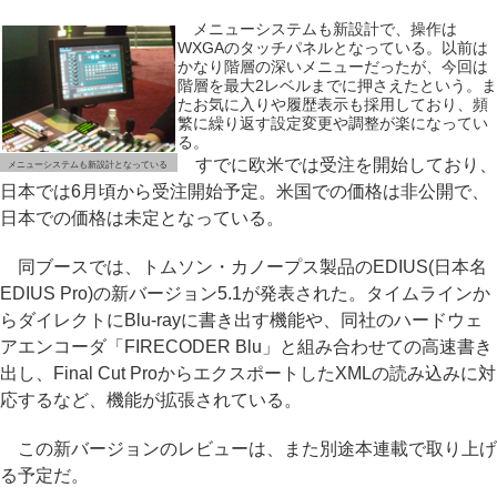
メニューシステムも新設計で、操作は
WXGAのタッチパネルとなっている。以前は
かなり階層の深いメニューだったが、今回は
階層を最大2レベルまでに押さえたという。ま
たお気に入りや履歴表示も採用しており、頻
繁に繰り返す設定変更や調整が楽になってい
る。
すでに欧米では受注を開始しており、
メニューシステムも新設計となっている
日本では6月頃から受注開始予定。米国での価格は非公開で、
日本での価格は未定となっている。
同ブースでは、トムソン・カノープス製品のEDIUS(日本名
EDIUS Pro)の新バージョン5.1が発表された。タイムラインか
らダイレクトにBlu-rayに書き出す機能や、同社のハードウェ
アエンコーダ「FIRECODER Blu」と組み合わせての高速書き
出し、Final Cut ProからエクスポートしたXMLの読み込みに対
応するなど、機能が拡張されている。
この新バージョンのレビューは、また別途本連載で取り上げ
る予定だ。