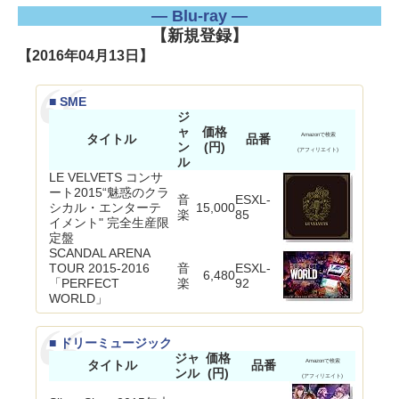
― Blu-ray ―
【新規登録】
【2016年04月13日】
■ SME
ジ
ャ
価格
タイトル
品番
Amazonで検索
ン
(円)
(アフィリエイト)
ル
LE VELVETS コンサ
ート2015“魅惑のクラ
音
ESXL-
シカル・エンターテ
15,000
楽
85
イメント" 完全生産限
定盤
SCANDAL ARENA
TOUR 2015-2016
音
ESXL-
6,480
「PERFECT
楽
92
WORLD」
■ ドリーミュージック
ジャ
価格
タイトル
品番
Amazonで検索
ンル
(円)
(アフィリエイト)