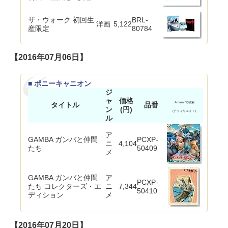
ザ・ウォーク 初回生
BRL-
洋画
5,122
産限定
80784
【2016年07月06日】
■ ポニーキャニオン
ジ
ャ
価格
タイトル
品番
Amazonで検索
ン
(円)
(アフィリエイト)
ル
ア
GAMBA ガンバと仲間
PCXP-
ニ
4,104
たち
50409
メ
GAMBA ガンバと仲間
ア
PCXP-
たち コレクターズ・エ
ニ
7,344
50410
ディション
メ
【2016年07月20日】