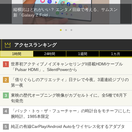
縦横比はどれがいい？ エンタメ目線で考える、サムスン
新「Galaxy Z Fold」
●
●
●
アクセスランキング
1時間
24時間
1週間
1カ月
世界初アクティブノイズキャンセリングII搭載HDMIケーブル
「Pulsar HDMI」。SilentPowerから
「借りぐらしのアリエッティ」日テレで今夜。3週連続ジブリの
第一夜
東映の歴代オープニング映像がカプセルトイに。全5種で8月下
旬発売
「バック・トゥ・ザ・フューチャー」の時計台をモチーフにした
腕時計。1985本限定
純正の有線CarPlay/Android Autoをワイヤレス化するアダプタ