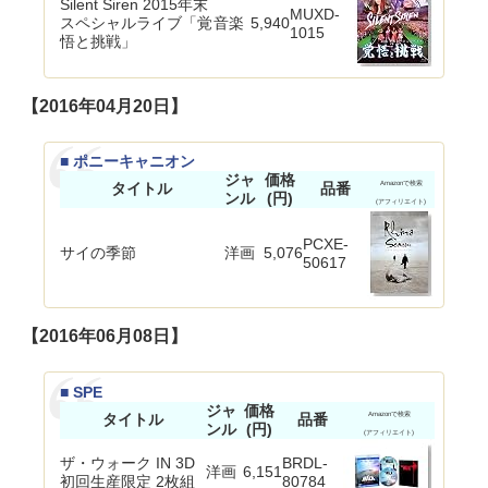
Silent Siren 2015年末
MUXD-
スペシャルライブ「覚
音楽
5,940
1015
悟と挑戦」
【2016年04月20日】
■ ポニーキャニオン
ジャ
価格
タイトル
品番
Amazonで検索
ンル
(円)
(アフィリエイト)
PCXE-
サイの季節
洋画
5,076
50617
【2016年06月08日】
■ SPE
ジャ
価格
タイトル
品番
Amazonで検索
ンル
(円)
(アフィリエイト)
ザ・ウォーク IN 3D
BRDL-
洋画
6,151
初回生産限定 2枚組
80784