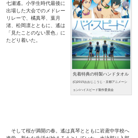
七瀬遙。小学生時代最後に
出場した大会でのメドレー
リレーで、橘真琴、葉月
渚、松岡凛とともに、遙は
「見たことのない景色」に
たどり着いた。
先着特典の特製ハンドタオル
(C)2015おおじこうじ・京都アニメーシ
ョン/ハイスピード製作委員会
そして桜が満開の春。遙は真琴とともに岩鳶中学校へ