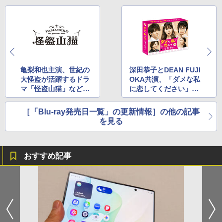
亀梨和也主演、世紀の
深田恭子とDEAN FUJI
大怪盗が活躍するドラ
OKA共演、「ダメな私
マ「怪盗山猫」など7
に恋してください」B
本
OXなど10本
［「Blu-ray発売日一覧」の更新情報］の他の記事
を見る
おすすめ記事