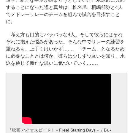
進学。新たな生活が始まろうとしていた。水泳部に入部
することになった遙と真琴は、椎名旭、桐嶋郁弥と4人
でメドレーリレーのチームを組んで試合を目指すこと
に。
考え方も目的もバラバラな4人。そして彼らにはそれ
ぞれに抱えた悩みがあった。そんな中でリレーの練習を
重ねるも、上手くはいかず……。「チーム」となるため
に必要なこととは何か。彼らは少しずつ互いを知り、水
泳を通じて新たな思いに気づいていく……。
「映画 ハイ☆スピード！－Free! Starting Days－」Blu-