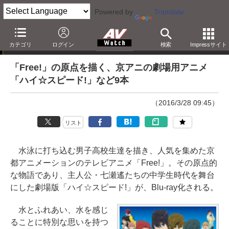
Powered by
Translate
「Blu-ray発売日一覧」の更新情報
カテゴリ
ログイン
検索
Impressサイト
「Free!」の原点を描く、京アニの劇場用アニメ
「ハイ☆スピード!」など9本
（2016/3/28 09:45）
リスト
水泳に打ち込む男子高校生達を描き、人気を集めた京
都アニメーションのテレビアニメ「Free!」。その原点的
な物語であり、主人公・七瀬遙たちの中学生時代を舞台
にした劇場版「ハイ☆スピード!」が、Blu-ray化される。
水とふれあい、水を感じ
ることに特別な思いを持つ