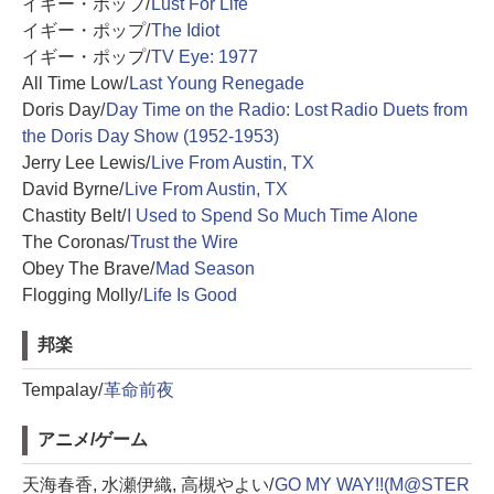
イギー・ポップ/
Lust For Life
イギー・ポップ/
The Idiot
イギー・ポップ/
TV Eye: 1977
All Time Low/
Last Young Renegade
Doris Day/
Day Time on the Radio: Lost Radio Duets from
the Doris Day Show (1952-1953)
Jerry Lee Lewis/
Live From Austin, TX
David Byrne/
Live From Austin, TX
Chastity Belt/
I Used to Spend So Much Time Alone
The Coronas/
Trust the Wire
Obey The Brave/
Mad Season
Flogging Molly/
Life Is Good
邦楽
Tempalay/
革命前夜
アニメ/ゲーム
天海春香, 水瀬伊織, 高槻やよい/
GO MY WAY!!(M@STER