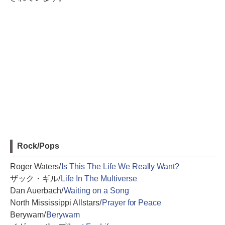
Rock/Pops
Roger Waters/
Is This The Life We Really Want?
ザック・ギル/
Life In The Multiverse
Dan Auerbach/
Waiting on a Song
North Mississippi Allstars/
Prayer for Peace
Berywam/
Berywam