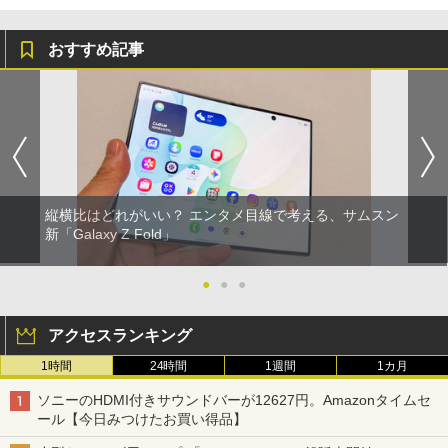
おすすめ記事
縦横比はどれがいい？ エンタメ目線で考える、サムスン
新「Galaxy Z Fold」
●
●
●
アクセスランキング
1時間
24時間
1週間
1カ月
ソニーのHDMI付きサウンドバーが12627円。Amazonタイムセ
ール【今日みつけたお買い得品】