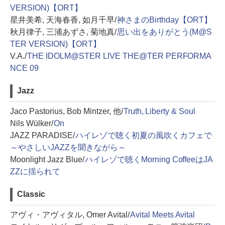
VERSION)【ORT】
星井美希, 天海春香, 如月千早/
神さまのBirthday【ORT】
秋月律子, 三浦あずさ, 菊地真/
思い出をありがとう(M@S
TER VERSION)【ORT】
V.A./
THE IDOLM@STER LIVE THE@TER PERFORMA
NCE 09
Jazz
Jaco Pastorius, Bob Mintzer, 他/
Truth, Liberty & Soul
Nils Wülker/
On
JAZZ PARADISE/
ハイレゾで聴く初夏の風吹くカフェで
～やさしいJAZZを聞きながら～
Moonlight Jazz Blue/
ハイレゾで聴くMorning CoffeeはJA
ZZに揺られて
Classic
アヴィ・アヴィタル, Omer Avital/
Avital Meets Avital