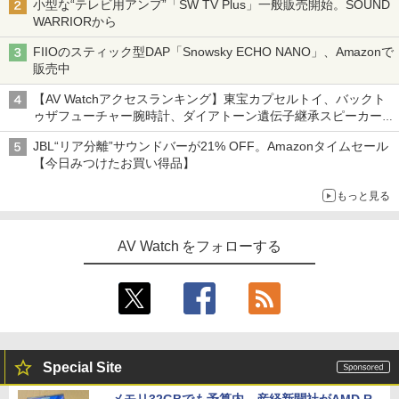
小型な“テレビ用アンプ”「SW TV Plus」一般販売開始。SOUND
WARRIORから
FIIOのスティック型DAP「Snowsky ECHO NANO」、Amazonで
販売中
【AV Watchアクセスランキング】東宝カプセルトイ、バックト
ゥザフューチャー腕時計、ダイアトーン遺伝子継承スピーカー
('26年8月3日～9日)
JBL“リア分離”サウンドバーが21% OFF。Amazonタイムセール
【今日みつけたお買い得品】
もっと見る
AV Watch をフォローする
Special Site