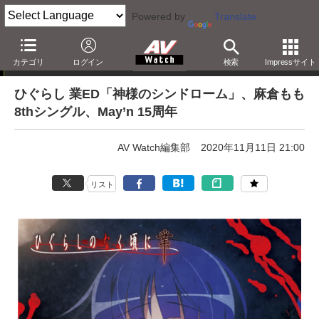
Powered by
Translate
e-onkyo musicハイレゾ配信情報
カテゴリ
ログイン
検索
Impressサイト
ひぐらし 業ED「神様のシンドローム」、麻倉もも
8thシングル、May’n 15周年
AV Watch編集部
2020年11月11日 21:00
リスト