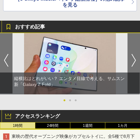
を見る
おすすめ記事
縦横比はどれがいい？ エンタメ目線で考える、サムスン
新「Galaxy Z Fold」
●
●
●
アクセスランキング
1時間
24時間
1週間
1カ月
東映の歴代オープニング映像がカプセルトイに。全5種で8月下