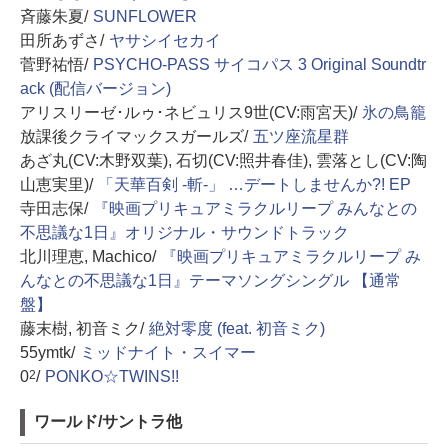
斉藤朱夏/
SUNFLOWER
田所あずさ/
ヤサシイセカイ
菅野祐悟/
PSYCHO-PASS サイコパス 3 Original Soundtr
ack (配信バージョン)
アリスリーゼ･ルゥ･ネビュリス9世(CV:雨宮天)/
氷の鳥籠
放課後クライマックスガールズ/
五ツ座流星群
あざ丸(CV:木野双葉), 石切(CV:照井春佳), 雲落とし(CV:陶
山恵実里)/
「天華百剣 -斬-」 …デートしませんか?! EP
寺田志保/
『映画プリキュアミラクルリープ みんなとの
不思議な1日』オリジナル・サウンドトラック
北川理恵, Machico/
『映画プリキュアミラクルリープ み
んなとの不思議な1日』テーマソングシングル 【通常
盤】
藤末樹, 初音ミク/
絶対零度 (feat. 初音ミク)
55ymtk/
ミッドナイト・スイマー
0
/
PONKO☆TWINS!!
2
ワールド/サントラ他