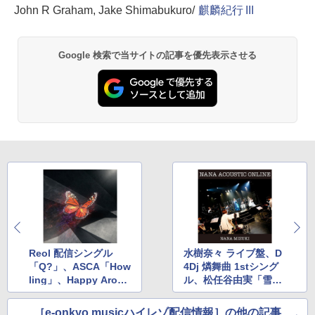
John R Graham, Jake Shimabukuro/
麒麟紀行 III
Google 検索で当サイトの記事を優先表示させる
Reol 配信シングル
水樹奈々 ライブ盤、D
「Q?」、ASCA「How
4Dj 燐舞曲 1stシング
ling」、Happy Aroun
ル、松任谷由実「雪の
d!「Happy Music♪」
道しるべ」
［e-onkyo musicハイレゾ配信情報］の他の記事