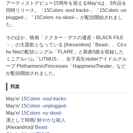
アーティストデビュー15周年を迎えるMay’nは、3作品を
同時リリース。「15Colors -soul tracks-」「15Colors -un
plugged-」「15Colors -nu skool-」が配信開始されまし
た。
そのほか、映画「ドクター・デスの遺産－BLACK FILE
－」の主題歌となっている [Alexandros]「Beast」、Cö s
hu Nieの配信シングル「FLARE」と新曲5曲を収録した
ミニアルバム「LITMUS」、女子高生vtuberアイドルグル
ープ PhilharmonicPrincesses「HappinessTheater」など
が配信開始されました。
邦楽
May'n/
15Colors -soul tracks-
May'n/
15Colors -unplugged-
May'n/
15Colors -nu skool-
凛として時雨/
鮮やかな殺人
[Alexandros]/
Beast