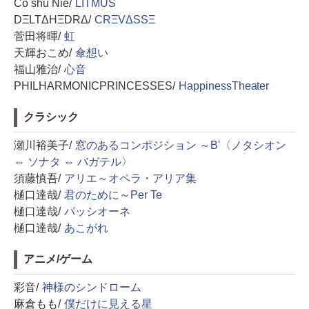
Cö shu Nie/
LITMUS
DΞLTΔHΞDRΔ/
CRΞVΔSSΞ
菅田将暉/
虹
天輝おこめ/
傘想い
福山雅治/
心音
PHILHARMONICPRINCESSES/
HappinessTheater
クラシック
瀬川裕美子/
窓のあるコンポジション ～B'〈ノタシオン
⇔ ソナタ ⇔ バガテル〉
須藤慎吾/
アリエ～オペラ・アリア集
樋口達哉/
君のために～Per Te
樋口達哉/
パッシオーネ
樋口達哉/
あこがれ
アニメ/ゲーム
彩音/
神様のシンドローム
麻倉もも/
僕だけに見える星