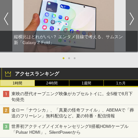
縦横比はどれがいい？ エンタメ目線で考える、サムスン
新「Galaxy Z Fold」
●
●
●
アクセスランキング
1時間
24時間
1週間
1カ月
東映の歴代オープニング映像がカプセルトイに。全5種で8月下
旬発売
金ロー「ナウシカ」、「真夏の怪奇ファイル」、ABEMAで「葬
送のフリーレン」無料配信など。夏の特番・配信情報
世界初アクティブノイズキャンセリングII搭載HDMIケーブル
「Pulsar HDMI」。SilentPowerから