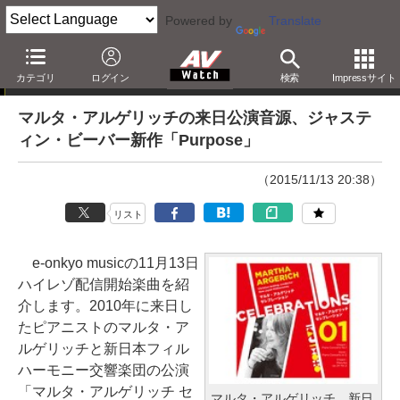
Powered by
Translate
e-onkyo musicハイレゾ配信情報
カテゴリ
ログイン
検索
Impressサイト
マルタ・アルゲリッチの来日公演音源、ジャステ
ィン・ビーバー新作「Purpose」
（2015/11/13 20:38）
リスト
e-onkyo musicの11月13日
ハイレゾ配信開始楽曲を紹
介します。2010年に来日し
たピアニストのマルタ・ア
ルゲリッチと新日本フィル
ハーモニー交響楽団の公演
「マルタ・アルゲリッチ セ
マルタ・アルゲリッチ、新日