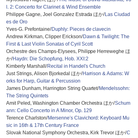
l. 2: Concerto for Clarinet & Wind Ensemble
Philippe Gagne, Joel Gonzalez Estrada ほか/
Las Ciudad
es de Oro
Yves-G. Prefontaine/
Duphly: Pieces de clavecin
Andrew Kirkman, Clipper Erickson/
Dawn & Twilight: The
First & Last Violin Sonatas of Cyril Scott
Orchestre des Champs-Elysees, Philippe Herreweghe ほ
か/
Haydn: Die Schopfung, Hob. XXI:2
Kimberly Marshall/
Recital in Handel's Church
Just Strings, Alison Bjorkedal ほか/
Harrison & Adams: W
orks for Harp, Guitar & Percussion
James Dunham, Harrington String Quartet/
Mendelssohn:
The String Quintets
Amit Peled, Washington Chamber Orchestra ほか/
Schum
ann: Cello Concerto in A Minor, Op. 129
Terence Charlston/
Mersenne's Clavichord: Keyboard Mu
sic in 16th & 17th Century France
Slovak National Symphony Orchestra, Kirk Trevor ほか/
C