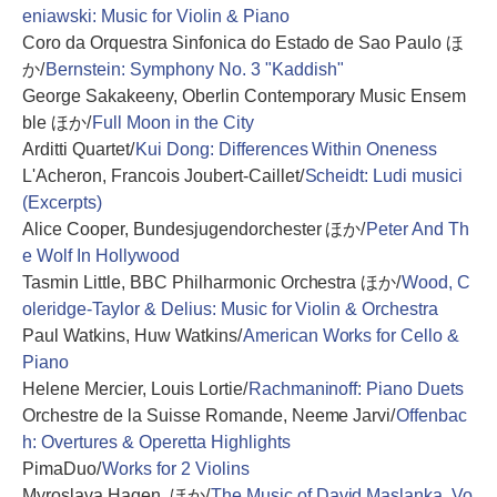
eniawski: Music for Violin & Piano
Coro da Orquestra Sinfonica do Estado de Sao Paulo ほ
か/
Bernstein: Symphony No. 3 "Kaddish"
George Sakakeeny, Oberlin Contemporary Music Ensem
ble ほか/
Full Moon in the City
Arditti Quartet/
Kui Dong: Differences Within Oneness
L'Acheron, Francois Joubert-Caillet/
Scheidt: Ludi musici
(Excerpts)
Alice Cooper, Bundesjugendorchester ほか/
Peter And Th
e Wolf In Hollywood
Tasmin Little, BBC Philharmonic Orchestra ほか/
Wood, C
oleridge-Taylor & Delius: Music for Violin & Orchestra
Paul Watkins, Huw Watkins/
American Works for Cello &
Piano
Helene Mercier, Louis Lortie/
Rachmaninoff: Piano Duets
Orchestre de la Suisse Romande, Neeme Jarvi/
Offenbac
h: Overtures & Operetta Highlights
PimaDuo/
Works for 2 Violins
Myroslava Hagen, ほか/
The Music of David Maslanka, Vo