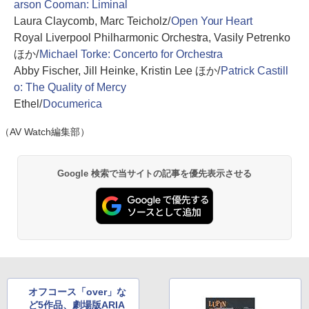
arson Cooman: Liminal
Laura Claycomb, Marc Teicholz/
Open Your Heart
Royal Liverpool Philharmonic Orchestra, Vasily Petrenko
ほか/
Michael Torke: Concerto for Orchestra
Abby Fischer, Jill Heinke, Kristin Lee ほか/
Patrick Castill
o: The Quality of Mercy
Ethel/
Documerica
（AV Watch編集部）
Google 検索で当サイトの記事を優先表示させる
オフコース「over」な
ど5作品、劇場版ARIA