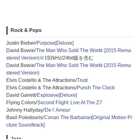
Rock & Pops
Justin Bieber/
Purpose[Deluxe]
David Bowie/
The Man Who Sold The World (2015 Rema
stered Version)
※192kHz/24bit版を含む
David Bowie/
The Man Who Sold The World (2015 Rema
stered Version)
Elvis Costello & The Attractions/
Trust
Elvis Costello & The Attractions/
Punch The Clock
David Garrett/
Explosive[Deluxe]
Flying Colors/
Second Flight: Live At The Z7
Johnny Hallyday/
De l' Amour
Basil Poledouris/
Conan The Barbarian[Original Motion Pi
cture Soundtrack]
Jazz