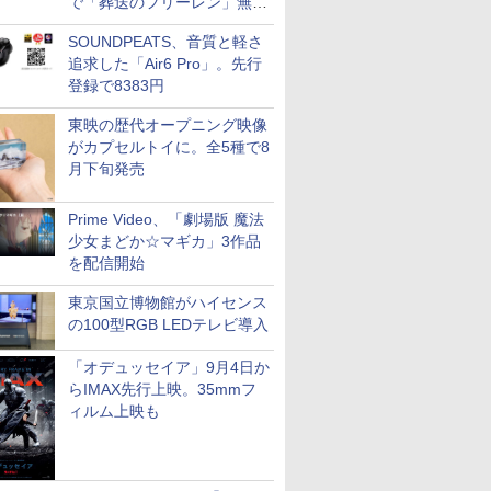
で「葬送のフリーレン」無料
配信など。夏の特番・配信情
SOUNDPEATS、音質と軽さ
報
追求した「Air6 Pro」。先行
登録で8383円
東映の歴代オープニング映像
がカプセルトイに。全5種で8
月下旬発売
Prime Video、「劇場版 魔法
少女まどか☆マギカ」3作品
を配信開始
東京国立博物館がハイセンス
の100型RGB LEDテレビ導入
「オデュッセイア」9月4日か
らIMAX先行上映。35mmフ
ィルム上映も