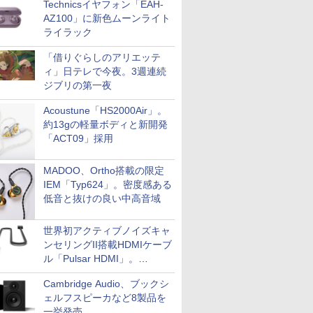
Technicsイヤフォン「EAH-
AZ100」に新色ムーンライト
ライラック
「借りぐらしのアリエッテ
ィ」日テレで今夜。3週連続
ジブリの第一夜
Acoustune「HS2000Air」。
約13gの軽量ボディと新開発
「ACT09」採用
MADOO、Ortho搭載の限定
IEM「Typ624」。密度感ある
低音と抜けの良い中高音域
世界初アクティブノイズキャ
ンセリングII搭載HDMIケーブ
ル「Pulsar HDMI」。
SilentPowerから
Cambridge Audio、ブックシ
ェルフスピーカなど8製品を
一挙発売