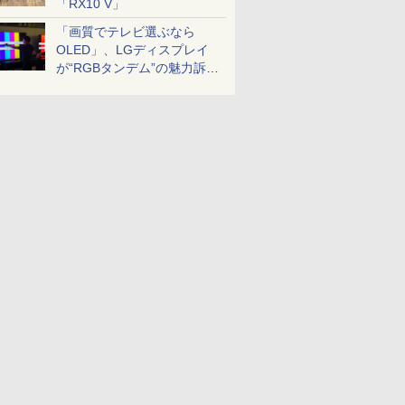
「RX10 V」
「画質でテレビ選ぶなら
OLED」、LGディスプレイ
が“RGBタンデム”の魅力訴
求。液晶とのガチ比較も