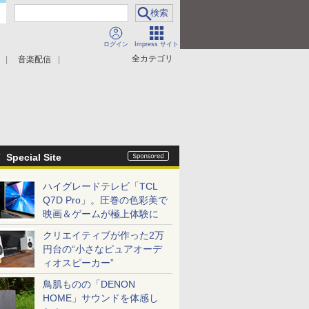
ログイン
Impress サイト
全カテゴリ
音楽配信
Special Site
ハイグレードテレビ「TCL
Q7D Pro」。圧巻の色彩美で
映画＆ゲームが極上体験に
クリエイティブが作った2万
円台の“小さなピュアオーデ
ィオスピーカー”
鳥肌ものの「DENON
HOME」サウンドを体感し