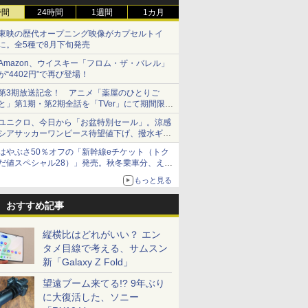
時間
24時間
1週間
1カ月
東映の歴代オープニング映像がカプセルトイ
に。全5種で8月下旬発売
Amazon、ウイスキー「フロム・ザ・バレル」
が“4402円”で再び登場！
第3期放送記念！ アニメ「薬屋のひとりご
と」第1期・第2期全話を「TVer」にて期間限定
で順次無料配信開始
ユニクロ、今日から「お盆特別セール」。涼感
シアサッカーワンピース待望値下げ、撥水ギア
ショーツは1990円に
はやぶさ50％オフの「新幹線eチケット（トク
だ値スペシャル28）」発売。秋冬乗車分、えき
ねっと限定
もっと見る
おすすめ記事
縦横比はどれがいい？ エン
タメ目線で考える、サムスン
新「Galaxy Z Fold」
望遠ブーム来てる!? 9年ぶり
に大復活した、ソニー