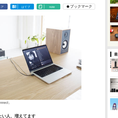
ブックマーク
ェア
はてブ
note
最
nnect」
たい人、増えてます