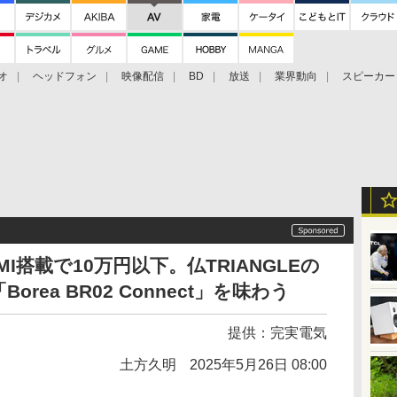
オ
ヘッドフォン
映像配信
BD
放送
業界動向
スピーカー
ェクタ
PS4
BDプレーヤー
映像配信
BD
I搭載で10万円以下。仏TRIANGLEの
ea BR02 Connect」を味わう
提供：
完実電気
土方久明
2025年5月26日 08:00