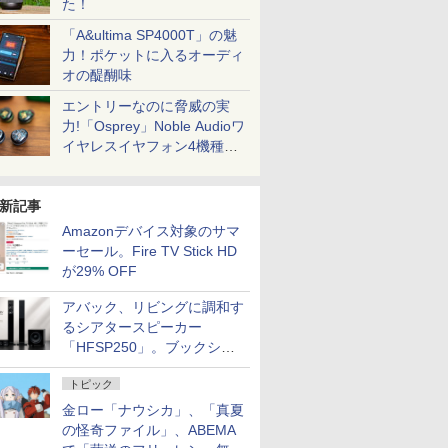
た！
「A&ultima SP4000T」の魅
力！ポケットに入るオーディ
オの醍醐味
エントリーなのに脅威の実
力!「Osprey」Noble Audioワ
イヤレスイヤフォン4機種を
一気に聴く
新記事
Amazonデバイス対象のサマ
ーセール。Fire TV Stick HD
が29% OFF
アバック、リビングに調和す
るシアタースピーカー
「HFSP250」。ブックシェ
ルフはペア3万円以下
トピック
金ロー「ナウシカ」、「真夏
の怪奇ファイル」、ABEMA