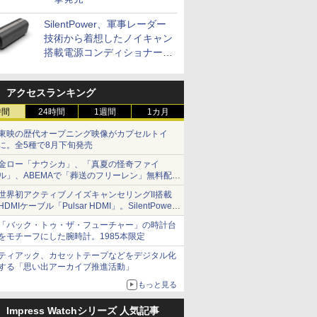
SilentPower、軍事レーダー
技術から着想したノイキャン
搭載電源コンディショナー
「AC iPurifier2」
アクセスランキング
時間
24時間
1週間
1カ月
東映の歴代オープニング映像がカプセルトイ
に。全5種で8月下旬発売
金ロー「ナウシカ」、「真夏の怪奇ファイ
ル」、ABEMAで「葬送のフリーレン」無料配信
など。夏の特番・配信情報
世界初アクティブノイズキャンセリングII搭載
HDMIケーブル「Pulsar HDMI」。SilentPower
から
「バック・トゥ・ザ・フューチャー」の時計台
をモチーフにした腕時計。1985本限定
ティアック、カセットテープなどをデジタル化
する「思い出アーカイブ推進活動」
もっと見る
Impress Watchシリーズ 人気記事