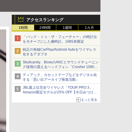
アクセスランキング
1時間
24時間
1週間
1カ月
「バック・トゥ・ザ・フューチャー」の時計台
をモチーフにした腕時計。1985本限定
純正の有線CarPlay/Android Autoをワイヤレス
化するアダプタ
Skullcandy、BoseのANCとサウンドチューニン
グ採用の震えるヘッドフォン「Crusher 1080
ANC」
ティアック、カセットテープなどをデジタル化
する「思い出アーカイブ推進活動」
JBL最上位完全ワイヤレス「TOUR PRO 3」、
Amazon限定モデルが25% OFF【今日みつけた
お買い得品】
もっと見る