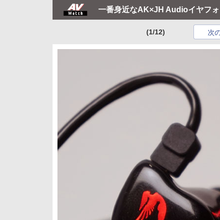
一番身近なAK×JH Audioイヤフォン
(1/12)
次