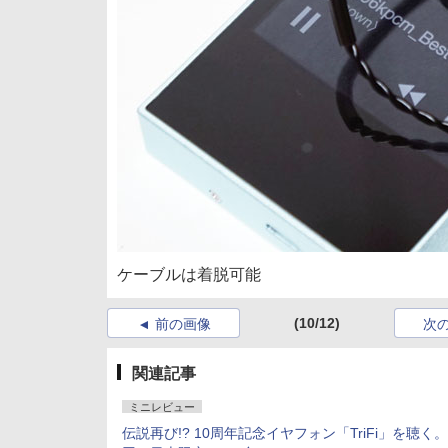
ケーブルは着脱可能
(10/12)
前の画像
次
関連記事
ミニレビュー
伝説再び!? 10周年記念イヤフォン「TriFi」を聴く