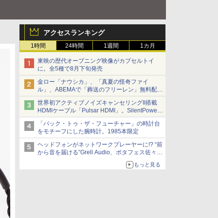
アクセスランキング
1時間
24時間
1週間
1カ月
東映の歴代オープニング映像がカプセルトイ
に。全5種で8月下旬発売
金ロー「ナウシカ」、「真夏の怪奇ファイ
ル」、ABEMAで「葬送のフリーレン」無料配信
など。夏の特番・配信情報
世界初アクティブノイズキャンセリングII搭載
HDMIケーブル「Pulsar HDMI」。SilentPower
から
「バック・トゥ・ザ・フューチャー」の時計台
をモチーフにした腕時計。1985本限定
ヘッドフォンがネットワークプレーヤーに!? “前
から音を届ける”Grell Audio、ポタフェス佐々木
的注目展示
もっと見る