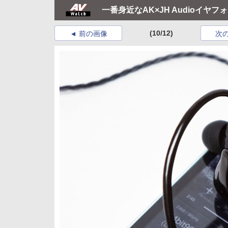
一番身近なAK×JH Audioイヤフォン
(10/12)
前の画像
次