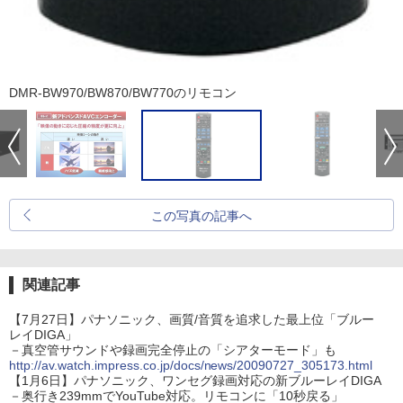
DMR-BW970/BW870/BW770のリモコン
この写真の記事へ
関連記事
【7月27日】パナソニック、画質/音質を追求した最上位「ブルー
レイDIGA」
－真空管サウンドや録画完全停止の「シアターモード」も
http://av.watch.impress.co.jp/docs/news/20090727_305173.html
【1月6日】パナソニック、ワンセグ録画対応の新ブルーレイDIGA
－奥行き239mmでYouTube対応。リモコンに「10秒戻る」