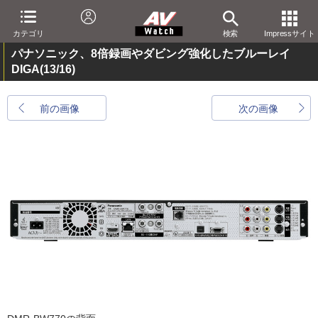
カテゴリ
検索
Impressサイト
パナソニック、8倍録画やダビング強化したブルーレイ
DIGA
(13/16)
前の画像
次の画像