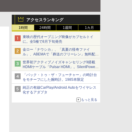
アクセスランキング
1時間
24時間
1週間
1カ月
東映の歴代オープニング映像がカプセルトイ
に。全5種で8月下旬発売
金ロー「ナウシカ」、「真夏の怪奇ファイ
ル」、ABEMAで「葬送のフリーレン」無料配信
など。夏の特番・配信情報
世界初アクティブノイズキャンセリングII搭載
HDMIケーブル「Pulsar HDMI」。SilentPower
から
「バック・トゥ・ザ・フューチャー」の時計台
をモチーフにした腕時計。1985本限定
純正の有線CarPlay/Android Autoをワイヤレス
化するアダプタ
もっと見る