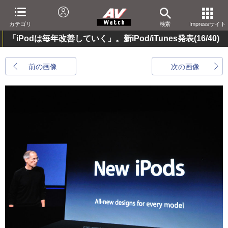
カテゴリ
検索
Impressサイト
「iPodは毎年改善していく」。新iPod/iTunes発表
(16/40)
前の画像
次の画像