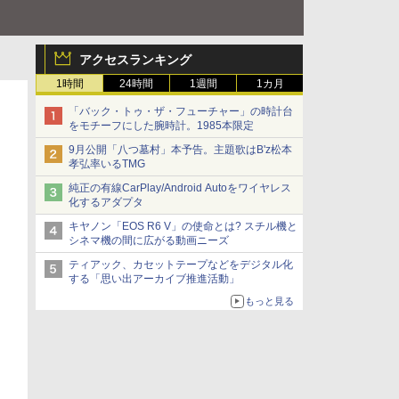
アクセスランキング
1時間
24時間
1週間
1カ月
「バック・トゥ・ザ・フューチャー」の時計台
をモチーフにした腕時計。1985本限定
9月公開「八つ墓村」本予告。主題歌はB'z松本
孝弘率いるTMG
純正の有線CarPlay/Android Autoをワイヤレス
化するアダプタ
キヤノン「EOS R6 V」の使命とは? スチル機と
シネマ機の間に広がる動画ニーズ
ティアック、カセットテープなどをデジタル化
する「思い出アーカイブ推進活動」
もっと見る