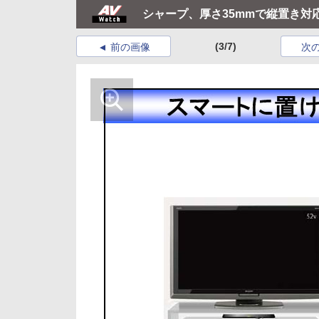
シャープ、厚さ35mmで縦置き対
(3/7)
前の画像
次