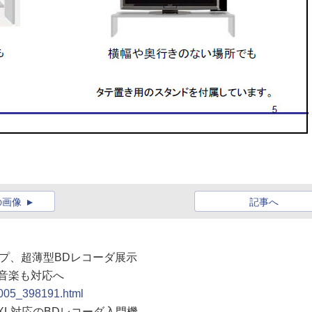
の画像
記事へ
シャープ、超薄型BDレコーダ展示
/音楽も対応へ
1005_398191.html
/BDXL対応のBDレコーダ入門機