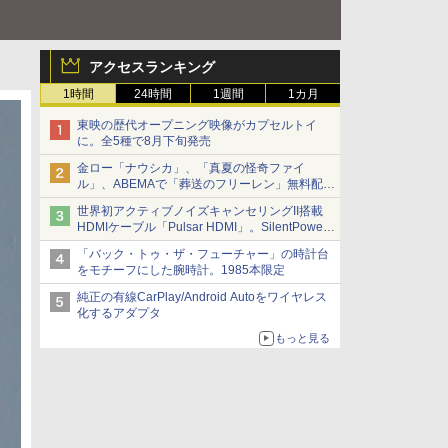
アクセスランキング
1時間
24時間
1週間
1カ月
東映の歴代オープニング映像がカプセルトイ
に。全5種で8月下旬発売
金ロー「ナウシカ」、「真夏の怪奇ファイ
ル」、ABEMAで「葬送のフリーレン」無料配信
など。夏の特番・配信情報
世界初アクティブノイズキャンセリングII搭載
HDMIケーブル「Pulsar HDMI」。SilentPower
から
「バック・トゥ・ザ・フューチャー」の時計台
をモチーフにした腕時計。1985本限定
純正の有線CarPlay/Android Autoをワイヤレス
化するアダプタ
もっと見る