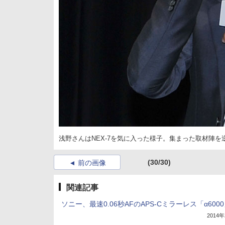
浅野さんはNEX-7を気に入った様子。集まった取材陣
(30/30)
前の画像
関連記事
ソニー、最速0.06秒AFのAPS-Cミラーレス「α600
2014