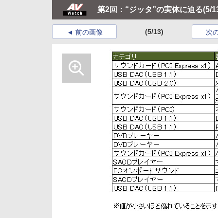
第2回：“ジッタ”の実体に迫る
(5/1
(5/13)
前の画像
次