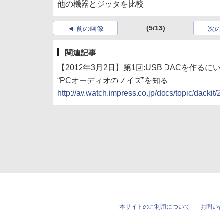
他の機器とジッタを比較
(5/13)
前の画像
次
関連記事
【2012年3月2日】第1回:USB DACを作る
“PCオーディオのノイズ”を知る
http://av.watch.impress.co.jp/docs/topic/dack
本サイトのご利用について
お問い