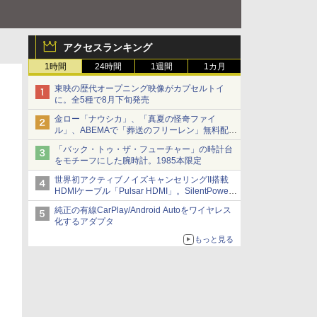
アクセスランキング
1時間
24時間
1週間
1カ月
東映の歴代オープニング映像がカプセルトイ
に。全5種で8月下旬発売
金ロー「ナウシカ」、「真夏の怪奇ファイ
ル」、ABEMAで「葬送のフリーレン」無料配信
など。夏の特番・配信情報
「バック・トゥ・ザ・フューチャー」の時計台
をモチーフにした腕時計。1985本限定
世界初アクティブノイズキャンセリングII搭載
HDMIケーブル「Pulsar HDMI」。SilentPower
から
純正の有線CarPlay/Android Autoをワイヤレス
化するアダプタ
もっと見る