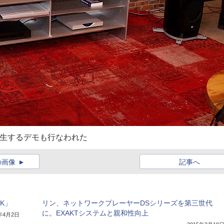
を再生するデモも行なわれた
の画像
記事へ
K」
リン、ネットワークプレーヤーDSシリーズを第三世代
に。EXAKTシステムと親和性向上
3年4月2日