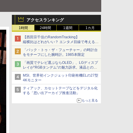
アクセスランキング
1時間
24時間
1週間
1カ月
【西田宗千佳のRandomTracking】
縦横比はどれがいい？ エンタメ目線で考える、
サムスン新「Galaxy Z Fold」
「バック・トゥ・ザ・フューチャー」の時計台
をモチーフにした腕時計。1985本限定
「画質でテレビ選ぶならOLED」、LGディスプ
レイが“RGBタンデム”の魅力訴求。液晶とのガ
チ比較も
MSI、世界初インクジェット印刷有機ELの27型
4Kモニター
ティアック、カセットテープなどをデジタル化
する「思い出アーカイブ推進活動」
もっと見る