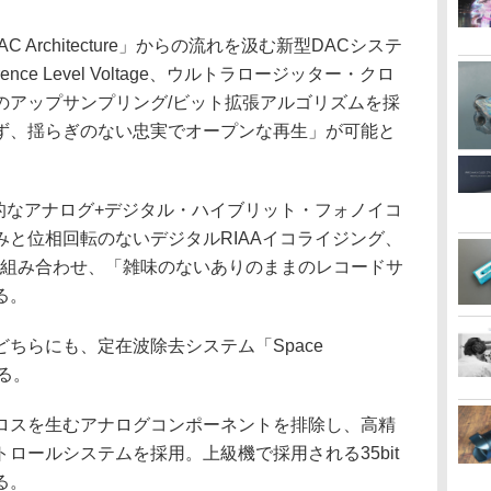
AC Architecture」からの流れを汲む新型DACシステ
ce Level Voltage、ウルトラロージッター・クロ
のアップサンプリング/ビット拡張アルゴリズムを採
ず、揺らぎのない忠実でオープンな再生」が可能と
革新的なアナログ+デジタル・ハイブリット・フォノイコ
と位相回転のないデジタルRIAAイコライジング、
を組み合わせ、「雑味のないありのままのレコードサ
る。
ちらにも、定在波除去システム「Space
きる。
ロスを生むアナログコンポーネントを排除し、高精
ロールシステムを採用。上級機で採用される35bit
る。