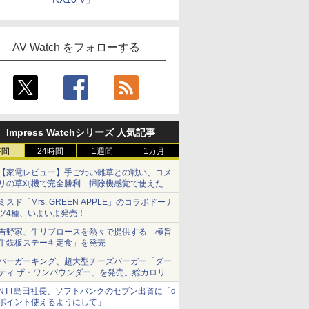
AV Watch をフォローする
Impress Watchシリーズ 人気記事
時間
24時間
1週間
1カ月
【家電レビュー】手ごわい雑草との戦い、コメ
リの草刈機で完全勝利 掃除機感覚で使えた
ミスド「Mrs. GREEN APPLE」のコラボドーナ
ツ4種、いよいよ発売！
吉野家、牛リブロースを熱々で提供する「極旨
牛鉄板ステーキ定食」を発売
バーガーキング、超大型チーズバーガー「ダー
ティ ザ・ワンパウンダー」を発売。総カロリー
約1656kcal、総重量約527g！
NTT島田社長、ソフトバンクのセブン出資に「d
ポイント使えるようにして」