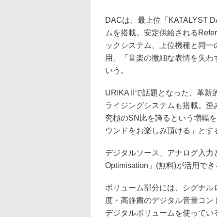
DACは、最上位「KATALYST D
ムを搭載。安定供給されるReferen
ックシステム、上位機種と同一
用。「音楽の微細な表情を失わ
いう。
URIKA IIで話題となった、
ライジングシステムも搭載。歪み
究極のSN比を誇るという増幅
ウンドをお楽しみ頂ける」とす
デジタルソース、アナログ入力ど
Optimisation」(無料)が活用で
ボリューム部分には、シグナル
度・高静粛のデジタル音量コント
デジタルボリュームを使ってい