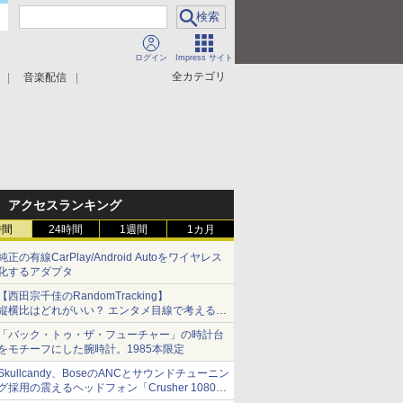
ログイン
Impress サイト
全カテゴリ
音楽配信
アクセスランキング
時間
24時間
1週間
1カ月
純正の有線CarPlay/Android Autoをワイヤレス
化するアダプタ
【西田宗千佳のRandomTracking】
縦横比はどれがいい？ エンタメ目線で考える、
サムスン新「Galaxy Z Fold」
「バック・トゥ・ザ・フューチャー」の時計台
をモチーフにした腕時計。1985本限定
Skullcandy、BoseのANCとサウンドチューニン
グ採用の震えるヘッドフォン「Crusher 1080
ANC」