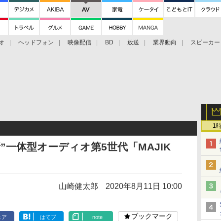
オ
ヘッドフォン
映像配信
BD
放送
業界動向
スピーカー
ェクタ
PS4
BDプレーヤー
映像配信
BD
1
新”一体型オーディオ第5世代「MAJIK
山崎健太郎
2020年8月11日 10:00
ブックマーク
ェア
はてブ
note