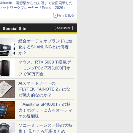
Volumio、電源部から出力段まで全面刷新した
ネットワークプレーヤー「Primo（2026）」
もっと見る
Special Site
総合オーディオブランドに進
化するSHANLINGとは何者
か？
マウス、RTX 5060 Ti搭載ゲ
ーミングPCが7万5,000円オ
フで30万円台！
AIスマートノートの
iFLYTEK「AINOTE 2」はな
ぜ魅力的なのか？
「A&ultima SP4000T」の魅
力！ポケットに入るオーディ
オの醍醐味
ソニーミラーレス一眼の大特
集！ 見どころ記事まとめ