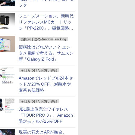
プタ
フェーズメーション、新時代
リファレンスMCカートリッ
ジ「PP-2200」。磁気回路や
ハウジングを根本から見直し
西田宗千佳のRandomTracking
縦横比はどれがいい？ エン
タメ目線で考える、サムスン
新「Galaxy Z Fold」
今日みつけたお買い得品
Amazonでレッドブル24本セ
ットが20% OFF。炭酸水や
麦茶も低価格
今日みつけたお買い得品
JBL最上位完全ワイヤレス
「TOUR PRO 3」、Amazon
限定モデルが25% OFF
現実の花火とARが融合、