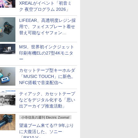
XREALがイベント「初音ミ
ク 夜空プログラム 2026」
LIFEEAR、高透明度レジン採
用で、フェイスプレート着せ
替え可能なイヤフォン
「Nova Shell」
MSI、世界初インクジェット
印刷有機ELの27型4Kモニタ
ー
カセットテープ型キーホルダ
「MUSIC TOUCH」に新色。
NFC搭載で音楽配信へ
ティアック、カセットテープ
などをデジタル化する「思い
出アーカイブ推進活動」
小寺信良の週刊 Electric Zooma!
望遠ブーム来てる!? 9年ぶり
に大復活した、ソニー
「RX10 V」