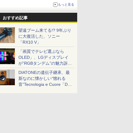
もっと見る
おすすめ記事
望遠ブーム来てる!? 9年ぶり
に大復活した、ソニー
「RX10 V」
「画質でテレビ選ぶなら
OLED」、LGディスプレイ
が“RGBタンデム”の魅力訴
求。液晶とのガチ比較も
DIATONEの遺伝子継承、最
新なのに懐かしい“惚れる
音”Tecnologia e Cuore「DS-
TC52B」を聴く