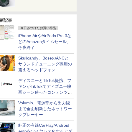
新記事
今日みつけたお買い得品
iPhone AirやAirPods Pro 3な
どのAmazonタイムセール、
今夜終了
Skullcandy、BoseのANCと
サウンドチューニング採用の
震えるヘッドフォン
「Crusher 1080 ANC」
ディズニーとTikTok提携、フ
ァンがTikTokでディズニー映
画シーン使ったコンテンツ制
作、Disney+にも配信
Volumio、電源部から出力段
まで全面刷新したネットワー
クプレーヤー
「Primo（2026）」
純正の有線CarPlay/Android
Autoをワイヤレス化するアダ