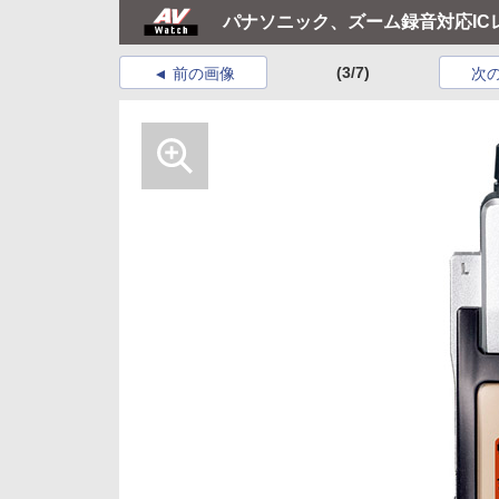
パナソニック、ズーム録音対応IC
(3/7)
前の画像
次