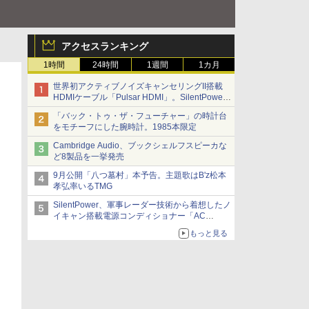
アクセスランキング
1時間
24時間
1週間
1カ月
世界初アクティブノイズキャンセリングII搭載
HDMIケーブル「Pulsar HDMI」。SilentPower
から
「バック・トゥ・ザ・フューチャー」の時計台
をモチーフにした腕時計。1985本限定
Cambridge Audio、ブックシェルフスピーカな
ど8製品を一挙発売
9月公開「八つ墓村」本予告。主題歌はB'z松本
孝弘率いるTMG
SilentPower、軍事レーダー技術から着想したノ
イキャン搭載電源コンディショナー「AC
iPurifier2」
もっと見る