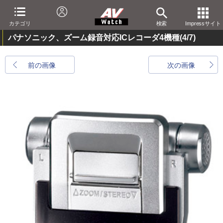
カテゴリ
検索
Impressサイト
パナソニック、ズーム録音対応ICレコーダ4機種
(4/7)
前の画像
次の画像