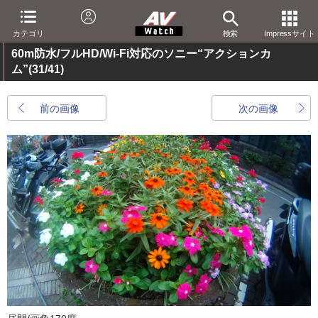
カテゴリ
検索
Impressサイト
60m防水/フルHD/Wi-Fi対応のソニー“アクションカ
ム”
(31/41)
前の画像
次の画像