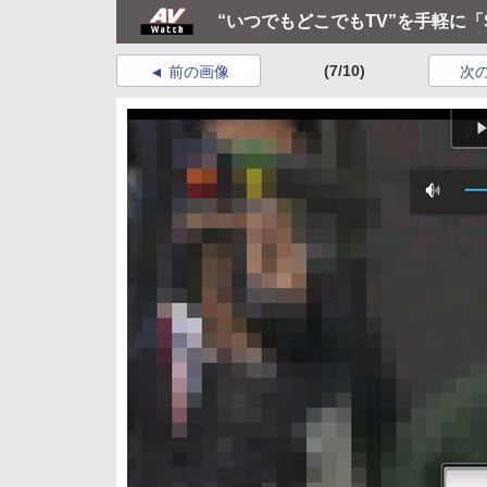
“いつでもどこでもTV”を手軽に「Sli
(7/10)
前の画像
次