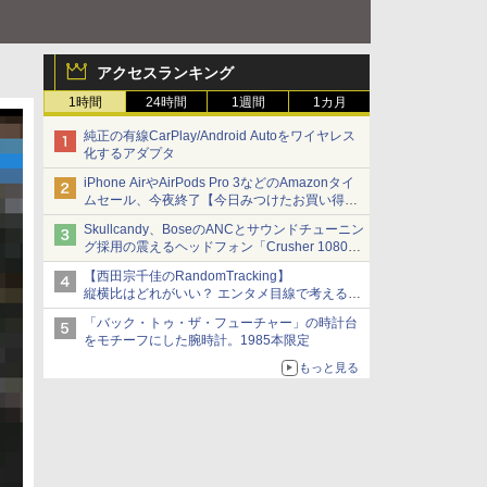
アクセスランキング
1時間
24時間
1週間
1カ月
純正の有線CarPlay/Android Autoをワイヤレス
化するアダプタ
iPhone AirやAirPods Pro 3などのAmazonタイ
ムセール、今夜終了【今日みつけたお買い得
品】
Skullcandy、BoseのANCとサウンドチューニン
グ採用の震えるヘッドフォン「Crusher 1080
ANC」
【西田宗千佳のRandomTracking】
縦横比はどれがいい？ エンタメ目線で考える、
サムスン新「Galaxy Z Fold」
「バック・トゥ・ザ・フューチャー」の時計台
をモチーフにした腕時計。1985本限定
もっと見る