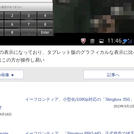
字での表示になっており、タブレット版のグラフィカルな表示に比
はこの方が操作し易い
の画像
記事へ
イーフロンティア、小型化/1080p対応の「Slingbox 350」
2013年3月1
す
年4月18日
ote
イーフロンティア、「Slingbox PRO-HD」正式発売で値