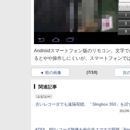
Androidスマートフォン版のリモコン。文
るとやや操作しにくいが、スマートフォンで
(7/10)
前の画像
次
関連記事
レビュー
古いレコーダでも遠隔視聴、「Slingbox 350」を試
2013
KDDI、BDレコーダ映像を外出先スマホで視聴「Rem