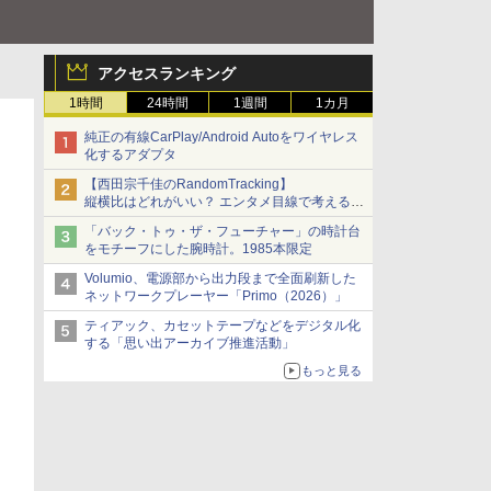
アクセスランキング
1時間
24時間
1週間
1カ月
純正の有線CarPlay/Android Autoをワイヤレス
化するアダプタ
【西田宗千佳のRandomTracking】
縦横比はどれがいい？ エンタメ目線で考える、
サムスン新「Galaxy Z Fold」
「バック・トゥ・ザ・フューチャー」の時計台
をモチーフにした腕時計。1985本限定
Volumio、電源部から出力段まで全面刷新した
ネットワークプレーヤー「Primo（2026）」
ティアック、カセットテープなどをデジタル化
する「思い出アーカイブ推進活動」
もっと見る