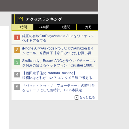
アクセスランキング
1時間
24時間
1週間
1カ月
純正の有線CarPlay/Android Autoをワイヤレス
化するアダプタ
iPhone AirやAirPods Pro 3などのAmazonタイ
ムセール、今夜終了【今日みつけたお買い得
品】
Skullcandy、BoseのANCとサウンドチューニン
グ採用の震えるヘッドフォン「Crusher 1080
ANC」
【西田宗千佳のRandomTracking】
縦横比はどれがいい？ エンタメ目線で考える、
サムスン新「Galaxy Z Fold」
「バック・トゥ・ザ・フューチャー」の時計台
をモチーフにした腕時計。1985本限定
もっと見る