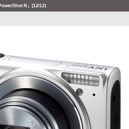
erShot N」
(12/12)