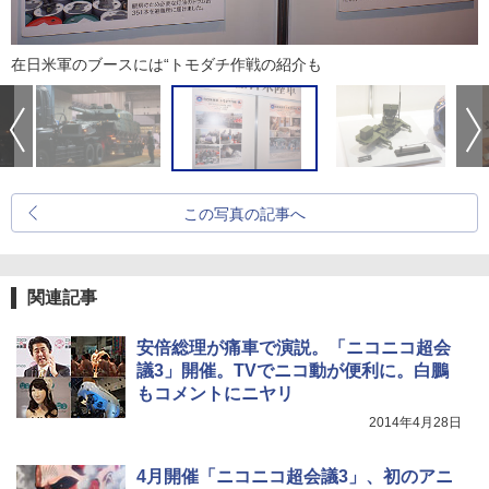
在日米軍のブースには“トモダチ作戦の紹介も
この写真の記事へ
関連記事
安倍総理が痛車で演説。「ニコニコ超会
議3」開催。TVでニコ動が便利に。白鵬
もコメントにニヤリ
2014年4月28日
4月開催「ニコニコ超会議3」、初のアニ