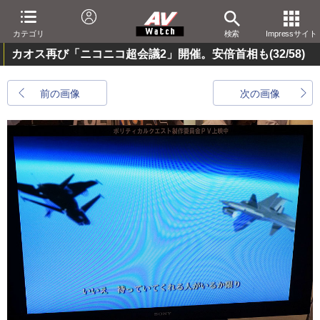
カテゴリ
検索
Impressサイト
カオス再び「ニコニコ超会議2」開催。安倍首相も
(32/58)
前の画像
次の画像