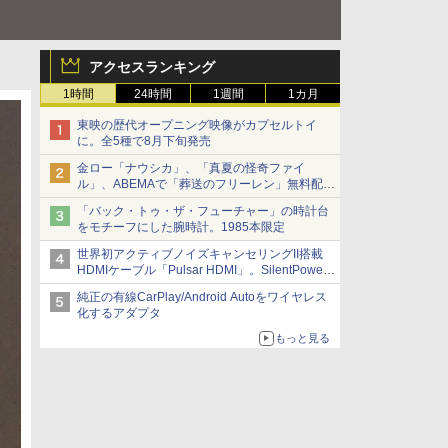
アクセスランキング
1時間
24時間
1週間
1カ月
東映の歴代オープニング映像がカプセルトイ
に。全5種で8月下旬発売
金ロー「ナウシカ」、「真夏の怪奇ファイ
ル」、ABEMAで「葬送のフリーレン」無料配信
など。夏の特番・配信情報
「バック・トゥ・ザ・フューチャー」の時計台
をモチーフにした腕時計。1985本限定
世界初アクティブノイズキャンセリングII搭載
HDMIケーブル「Pulsar HDMI」。SilentPower
から
純正の有線CarPlay/Android Autoをワイヤレス
化するアダプタ
もっと見る