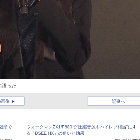
て語った
の画像
記事へ
図形で
ウォークマンZX1/F880で“圧縮音源もハイレゾ相当”にす
る「DSEE HX」の狙いと効果