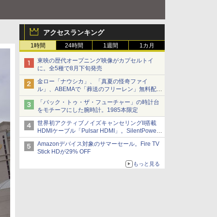
アクセスランキング
1時間
24時間
1週間
1カ月
東映の歴代オープニング映像がカプセルトイ
に。全5種で8月下旬発売
金ロー「ナウシカ」、「真夏の怪奇ファイ
ル」、ABEMAで「葬送のフリーレン」無料配信
など。夏の特番・配信情報
「バック・トゥ・ザ・フューチャー」の時計台
をモチーフにした腕時計。1985本限定
世界初アクティブノイズキャンセリングII搭載
HDMIケーブル「Pulsar HDMI」。SilentPower
から
Amazonデバイス対象のサマーセール。Fire TV
Stick HDが29% OFF
もっと見る