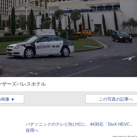
ーザーズパレスホテル
の画像
この写真の記事へ
パナソニックのテレビ向けICに、4K対応「DivX HEVC」
採用へ