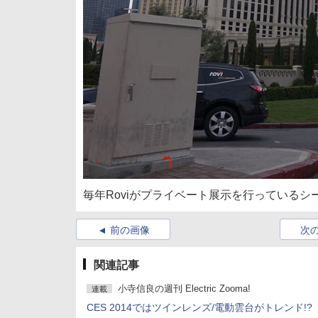
毎年Roviがプライベート展示を行っているシ
前の画像
次
関連記事
小寺信良の週刊 Electric Zooma!
連載
CES 2014ではツインレンズ/電動雲台がトレンド!?