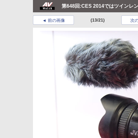
第648回:CES 2014ではツイン
(13/21)
前の画像
次