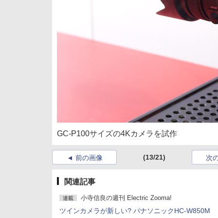
GC-P100サイズの4Kカメラを試作
(13/21)
前の画像
次
関連記事
小寺信良の週刊 Electric Zooma!
連載
ツインカメラが新しい? パナソニックHC-W850M