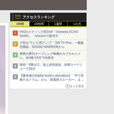
アクセスランキング
1時間
24時間
1週間
1カ月
FIIOのスティック型DAP「Snowsky ECHO
NANO」、Amazonで販売中
小型な“テレビ用アンプ”「SW TV Plus」一般販
売開始。SOUND WARRIORから
東映の歴代オープニング映像がカプセルトイ
に。全5種で8月下旬発売
映画「8番出口」地上波初放送。金曜ロードシ
ョーで28日
【藤本健のDigital Audio Laboratory】「声で演
奏するドラム」から「新素材スピーカー」ま
で。ヤマハの最新研究のぞいてきた
もっと見る