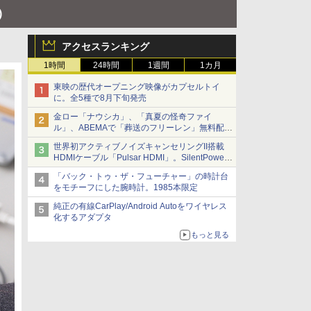
)
アクセスランキング
1時間
24時間
1週間
1カ月
東映の歴代オープニング映像がカプセルトイ
に。全5種で8月下旬発売
金ロー「ナウシカ」、「真夏の怪奇ファイ
ル」、ABEMAで「葬送のフリーレン」無料配信
など。夏の特番・配信情報
世界初アクティブノイズキャンセリングII搭載
HDMIケーブル「Pulsar HDMI」。SilentPower
から
「バック・トゥ・ザ・フューチャー」の時計台
をモチーフにした腕時計。1985本限定
純正の有線CarPlay/Android Autoをワイヤレス
化するアダプタ
もっと見る