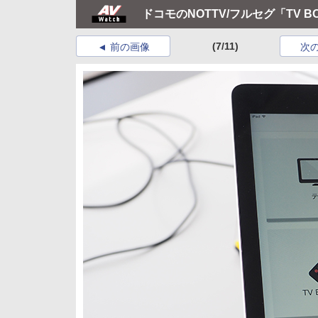
ドコモのNOTTV/フルセグ「TV 
(7/11)
前の画像
次