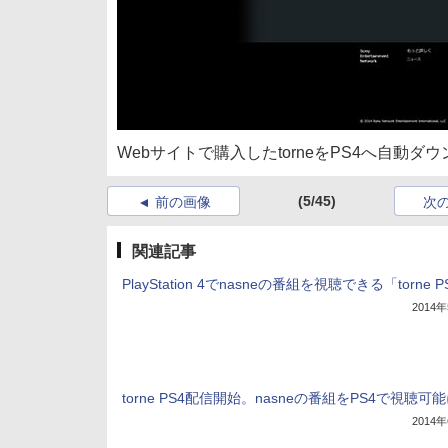
Webサイトで購入したtorneをPS4へ自動ダ
(5/45)
前の画像
次
関連記事
PlayStation 4でnasneの番組を視聴できる「torne P
2014
torne PS4配信開始。nasneの番組をPS4で視聴可
2014