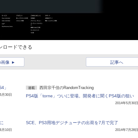
ウンロードできる
の画像
記事へ
S4」
西田宗千佳のRandomTracking
連載
年5月30日
PS4版「torne」ついに登場。開発者に聞くPS4版の狙い
2014年5月30
能に
SCE、PS3用地デジチューナの出荷を7月で完了
年6月10日
2014年7月28