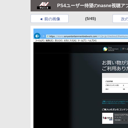
PS4ユーザー待望のnasne視聴アプ
(5/45)
前の画像
次