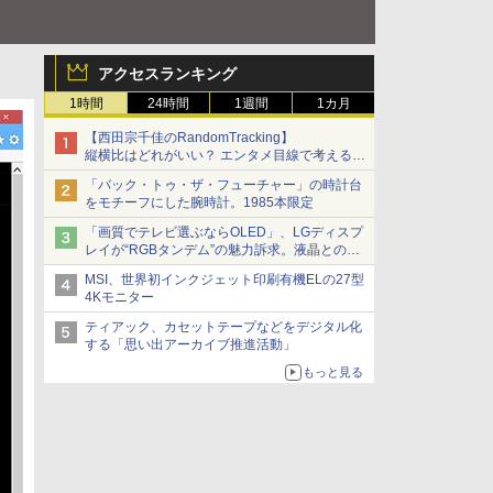
アクセスランキング
1時間
24時間
1週間
1カ月
【西田宗千佳のRandomTracking】
縦横比はどれがいい？ エンタメ目線で考える、
サムスン新「Galaxy Z Fold」
「バック・トゥ・ザ・フューチャー」の時計台
をモチーフにした腕時計。1985本限定
「画質でテレビ選ぶならOLED」、LGディスプ
レイが“RGBタンデム”の魅力訴求。液晶とのガ
チ比較も
MSI、世界初インクジェット印刷有機ELの27型
4Kモニター
ティアック、カセットテープなどをデジタル化
する「思い出アーカイブ推進活動」
もっと見る