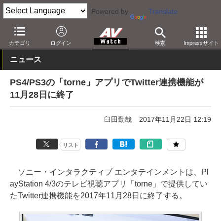
Powered by
Translate
AV Watch
製品
アプリ/ソフトウェア
カテゴリ
ログイン
検索
Impressサイト
ニュース
PS4/PS3の「torne」アプリでTwitter連携機能が
11月28日に終了
臼田勤哉
2017年11月22日 12:19
リスト
ソニー・インタラクティブ エンタテインメントは、Pl
ayStation 4/3のテレビ視聴アプリ「torne」で提供してい
たTwitter連携機能を2017年11月28日に終了する。