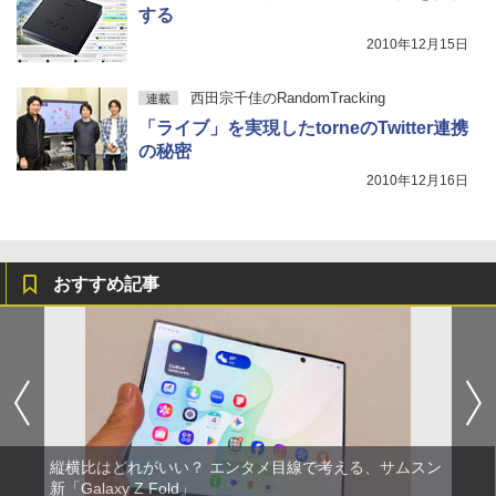
する
2010年12月15日
西田宗千佳のRandomTracking
連載
「ライブ」を実現したtorneのTwitter連携
の秘密
2010年12月16日
おすすめ記事
縦横比はどれがいい？ エンタメ目線で考える、サムスン
新「Galaxy Z Fold」