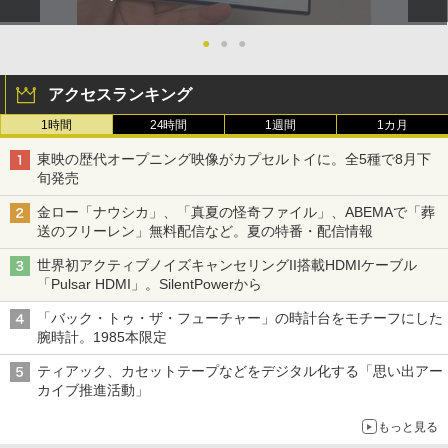
●
●
●
アクセスランキング
1時間
24時間
1週間
1カ月
東映の歴代オープニング映像がカプセルトイに。全5種で8月下
旬発売
金ロー「ナウシカ」、「真夏の怪奇ファイル」、ABEMAで「葬
送のフリーレン」無料配信など。夏の特番・配信情報
世界初アクティブノイズキャンセリングII搭載HDMIケーブル
「Pulsar HDMI」。SilentPowerから
「バック・トゥ・ザ・フューチャー」の時計台をモチーフにした
腕時計。1985本限定
ティアック、カセットテープなどをデジタル化する「思い出アー
カイブ推進活動」
もっと見る