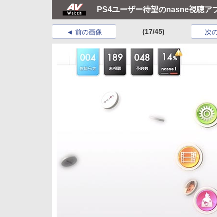
PS4ユーザー待望のnasne視聴アプ
(17/45)
前の画像
次