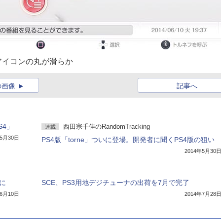
アイコンの丸が滑らか
の画像
記事へ
S4」
西田宗千佳のRandomTracking
連載
年5月30日
PS4版「torne」ついに登場。開発者に聞くPS4版の狙い
2014年5月30
能に
SCE、PS3用地デジチューナの出荷を7月で完了
年6月10日
2014年7月28