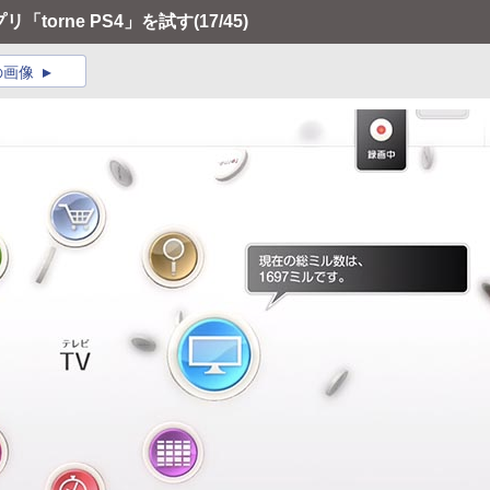
リ「torne PS4」を試す
(17/45)
の画像