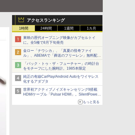
アクセスランキング
1時間
24時間
1週間
1カ月
東映の歴代オープニング映像がカプセルトイ
に。全5種で8月下旬発売
金ロー「ナウシカ」、「真夏の怪奇ファイ
ル」、ABEMAで「葬送のフリーレン」無料配信
など。夏の特番・配信情報
「バック・トゥ・ザ・フューチャー」の時計台
をモチーフにした腕時計。1985本限定
純正の有線CarPlay/Android Autoをワイヤレス
化するアダプタ
世界初アクティブノイズキャンセリングII搭載
HDMIケーブル「Pulsar HDMI」。SilentPower
から
もっと見る