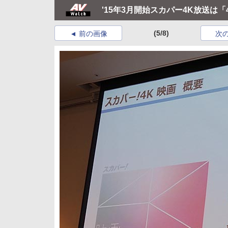
'15年3月開始スカパー4K放送は
(5/8)
前の画像
次