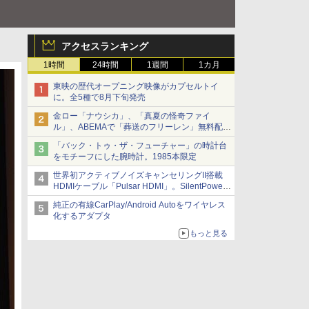
アクセスランキング
1時間
24時間
1週間
1カ月
東映の歴代オープニング映像がカプセルトイ
に。全5種で8月下旬発売
金ロー「ナウシカ」、「真夏の怪奇ファイ
ル」、ABEMAで「葬送のフリーレン」無料配信
など。夏の特番・配信情報
「バック・トゥ・ザ・フューチャー」の時計台
をモチーフにした腕時計。1985本限定
世界初アクティブノイズキャンセリングII搭載
HDMIケーブル「Pulsar HDMI」。SilentPower
から
純正の有線CarPlay/Android Autoをワイヤレス
化するアダプタ
もっと見る