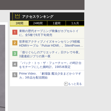
アクセスランキング
1時間
24時間
1週間
1カ月
東映の歴代オープニング映像がカプセルトイ
に。全5種で8月下旬発売
世界初アクティブノイズキャンセリングII搭載
HDMIケーブル「Pulsar HDMI」。SilentPower
から
「借りぐらしのアリエッティ」日テレで今夜。
3週連続ジブリの第一夜
「バック・トゥ・ザ・フューチャー」の時計台
をモチーフにした腕時計。1985本限定
Prime Video、「劇場版 魔法少女まどか☆マギ
カ」3作品を配信開始
もっと見る