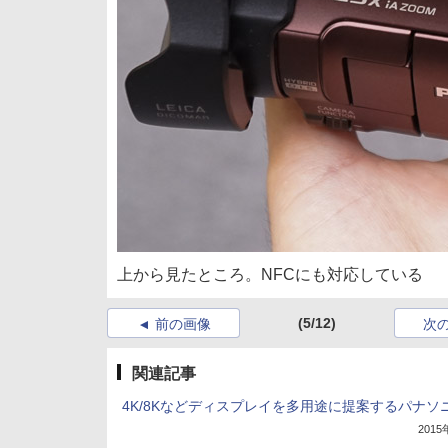
上から見たところ。NFCにも対応している
(5/12)
前の画像
次
関連記事
4K/8Kなどディスプレイを多用途に提案するパナソ
201