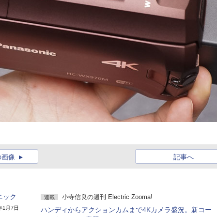
の画像
記事へ
ニック
小寺信良の週刊 Electric Zooma!
連載
5年1月7日
ハンディからアクションカムまで4Kカメラ盛況。新コー