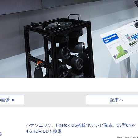
の画像
記事へ
パナソニック、Firefox OS搭載4Kテレビ発表。55型8Kや
4K/HDR BDも披露
地