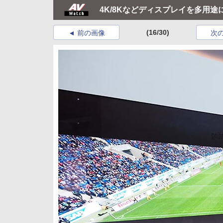
4K/8Kなどディスプレイを多用
(16/30)
前の画像
次