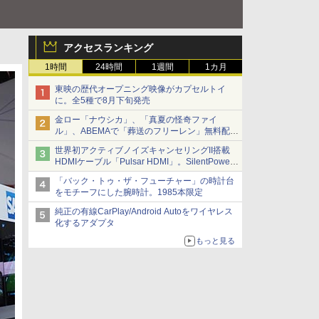
アクセスランキング
1時間
24時間
1週間
1カ月
東映の歴代オープニング映像がカプセルトイ
に。全5種で8月下旬発売
金ロー「ナウシカ」、「真夏の怪奇ファイ
ル」、ABEMAで「葬送のフリーレン」無料配信
など。夏の特番・配信情報
世界初アクティブノイズキャンセリングII搭載
HDMIケーブル「Pulsar HDMI」。SilentPower
から
「バック・トゥ・ザ・フューチャー」の時計台
をモチーフにした腕時計。1985本限定
純正の有線CarPlay/Android Autoをワイヤレス
化するアダプタ
もっと見る